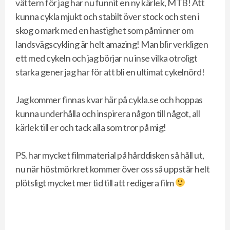
vättern för jag har nu funnit en ny kärlek, MTB! Att
kunna cykla mjukt och stabilt över stock och sten i
skog o mark med en hastighet som påminner om
landsvägscykling är helt amazing! Man blir verkligen
ett med cykeln och jag börjar nu inse vilka otroligt
starka gener jag har för att bli en ultimat cykelnörd!
Jag kommer finnas kvar här på cykla.se och hoppas
kunna underhålla och inspirera någon till något, all
kärlek till er och tack alla som tror på mig!
PS. har mycket filmmaterial på hårddisken så håll ut,
nu när höstmörkret kommer över oss så uppstår helt
plötsligt mycket mer tid till att redigera film