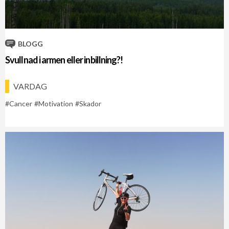
BLOGG
Svullnad i armen eller inbillning?!
VARDAG
Cancer
Motivation
Skador