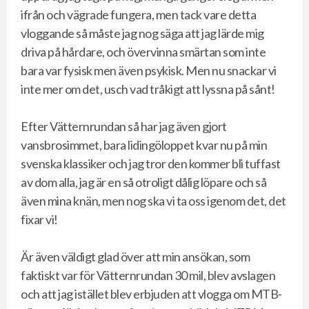
ifrån och vägrade fungera, men tack vare detta
vloggande så måste jag nog säga att jag lärde mig
driva på hårdare, och övervinna smärtan som inte
bara var fysisk men även psykisk. Men nu snackar vi
inte mer om det, usch vad tråkigt att lyssna på sånt!
Efter Vätternrundan så har jag även gjort
vansbrosimmet, bara lidingöloppet kvar nu på min
svenska klassiker och jag tror den kommer bli tuffast
av dom alla, jag är en så otroligt dålig löpare och så
även mina knän, men nog ska vi ta oss igenom det, det
fixar vi!
Är även väldigt glad över att min ansökan, som
faktiskt var för Vätternrundan 30 mil, blev avslagen
och att jag istället blev erbjuden att vlogga om MTB-