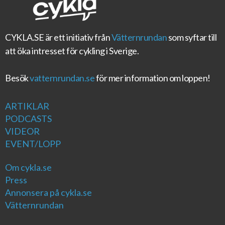
CYKLA.SE
är ett initiativ från
Vätternrundan
som syftar till
att öka intresset för cykling i Sverige.
Besök
vatternrundan.se
för mer information om loppen!
ARTIKLAR
PODCASTS
VIDEOR
EVENT/LOPP
Om cykla.se
Press
Annonsera på cykla.se
Vätternrundan