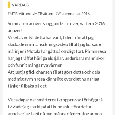
VARDAG
MTB-Vättern
MTBvättern
Vätternrundan2016
Sommaren är över, vloggandet är över, vättern 2016
är över!
Vilket äventyr detta har varit, tiden från att jag
skickade in min ansökningsvideo till att jag korsade
mållinjen i Motala har gått så otroligt fort. På min resa
har jag träffat härliga eldsjälar, underbara människor
och funnit många nya vänner.
Att just jag fick chansen till att göra detta och dela
med mig av min resa känns lite overkligt nu när jag
tänker tillbaka på det.
Vissa dagar när smärtorna i kroppen var för höga så
tvivlade jag starkt på att kunna slutföra detta
uppdrag jag tagit på mig, många gånger slog armen