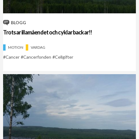
BLOGG
Trotsar illamåendet och cyklar backar!!
MOTION
VARDAG
Cancer
Cancerfonden
Cellgifter