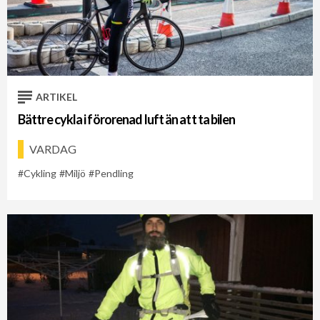
ARTIKEL
Bättre cykla i förorenad luft än att ta bilen
VARDAG
Cykling
Miljö
Pendling