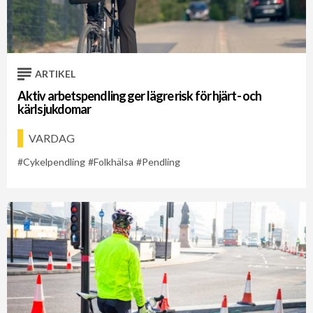
Cykelveckan 2021
Cykelveckan 2026
Pendling
ARTIKEL
Aktiv arbetspendling ger lägre risk för hjärt- och
kärlsjukdomar
VARDAG
Cykelpendling
Folkhälsa
Pendling