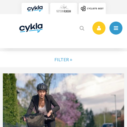
FILTER +
VÄLJ NIVÅ
ELIT
MOTION
NYBÖRJARE
VARDAG
POPULÄRA TAGGAR
SORTERA PÅ
Vätternrundan
Motionslopp
Cykling
Cykelveckan 2025
MTB
Träning
Vättern Bike Games
MTB-Lopp
RENSA FIL