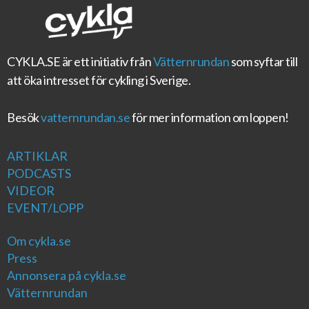
CYKLA.SE
är ett initiativ från
Vätternrundan
som syftar till
att öka intresset för cykling i Sverige.
Besök
vatternrundan.se
för mer information om loppen!
ARTIKLAR
PODCASTS
VIDEOR
EVENT/LOPP
Om cykla.se
Press
Annonsera på cykla.se
Vätternrundan