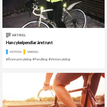
ARTIKEL
Han cykelpendlar året runt
MOTION
VARDAG
Åretruntcykling
Pendling
Vintercykling