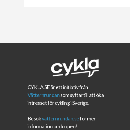
CYKLA.SE
är ett initiativ från
Vätternrundan
som syftar till att öka
intresset för cykling i Sverige.
Besök
vatternrundan.se
för mer
information om loppen!