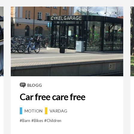
BLOGG
Car free care free
MOTION
VARDAG
Barn
Bikes
Children