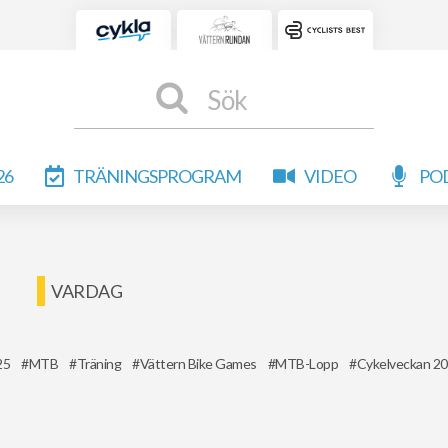
Sök
26
TRÄNINGSPROGRAM
VIDEO
PO
VARDAG
25
MTB
Träning
Vättern Bike Games
MTB-Lopp
Cykelveckan 2