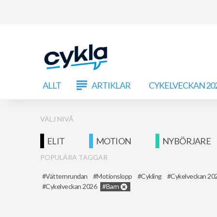
ALLT
ARTIKLAR
CYKELVECKAN 20
VÄLJ NIVÅ
ELIT
MOTION
NYBÖRJARE
POPULÄRA TAGGAR
Vätternrundan
Motionslopp
Cykling
Cykelveckan 20
Cykelveckan 2026
Barn