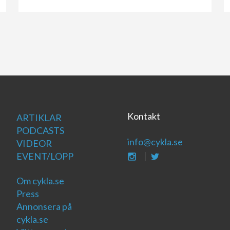
Kontakt
ARTIKLAR
PODCASTS
info@cykla.se
VIDEOR
EVENT/LOPP
Om cykla.se
Press
Annonsera på
cykla.se