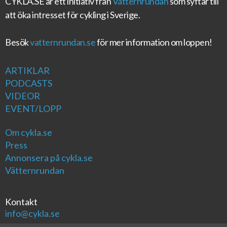
CYKLA.SE
är ett initiativ från
Vätternrundan
som syftar till
att öka intresset för cykling i Sverige.
Besök
vatternrundan.se
för mer information om loppen!
ARTIKLAR
PODCASTS
VIDEOR
EVENT/LOPP
Om cykla.se
Press
Annonsera på cykla.se
Vätternrundan
Kontakt
info@cykla.se