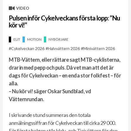
VIDEO
Pulsen inför Cykelveckans första lopp: ”Nu
kör vi!”
ELIT
MOTION
NYBÖRJARE
Cykelveckan 2026
Halvvättern 2026
Minivättern 2026
MTB-Vättern, eller rättare sagt MTB-cyklisterna,
drar in med pepp och puls. Då vet man att det är
dags för Cykelveckan – en enda stor folkfest – för
alla.
– Nu kör vi! säger Oskar Sundblad, vd
Vätternrundan.
I skrivande stund summeras den totala
anmälningssiffran för Cykelveckan till cirka 29 000.
För första helgen står Halv- och Tjejvättern för den