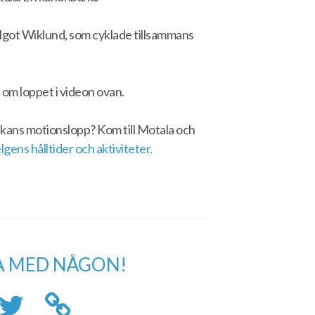
lgot Wiklund, som cyklade tillsammans
 om loppet i videon ovan.
eckans motionslopp? Kom till Motala och
gens hålltider och aktiviteter.
A MED NÅGON!