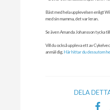
Bäst med hela upplevelsen enligt Wi
med sin mamma, det var leran.
Se även Amanda Johansson tycka till
Vill du också uppleva ett av Cykelv
anmäl dig.
Här hittar du dessutom hel
DELA DETT