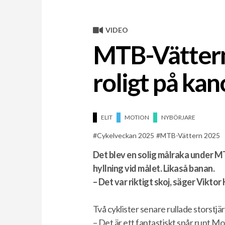
VIDEO
MTB-Vättern 
roligt på ka
ELIT
MOTION
NYBÖRJARE
Cykelveckan 2025
MTB-Vättern 2025
Det blev en solig målraka under M
hyllning vid målet. Likaså banan.
– Det var riktigt skoj, säger Vikto
Två cyklister senare rullade storstjär
– Det är ett fantastiskt spår runt M