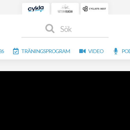
Sök
26
TRÄNINGSPROGRAM
VIDEO
PO