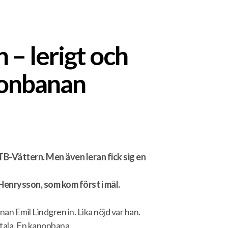
– lerigt och
nonbanan
TB-Vättern. Men även leran fick sig en
r Henrysson, som kom först i mål.
nan Emil Lindgren in. Lika nöjd var han.
otala. En kanonbana.