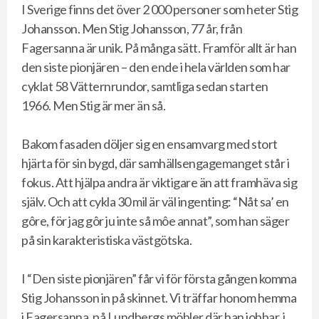
I Sverige finns det över 2 000 personer som heter Stig
Johansson. Men Stig Johansson, 77 år, från
Fagersanna är unik. På många sätt. Framför allt är han
den siste pionjären – den ende i hela världen som har
cyklat 58 Vätternrundor, samtliga sedan starten
1966. Men Stig är mer än så.
Bakom fasaden döljer sig en ensamvarg med stort
hjärta för sin bygd, där samhällsengagemanget står i
fokus. Att hjälpa andra är viktigare än att framhäva sig
själv. Och att cykla 30 mil är väl ingenting: “Nåt sa’ en
gôre, för jag gôr ju inte så môe annat”, som han säger
på sin karakteristiska västgötska.
I “Den siste pionjären” får vi för första gången komma
Stig Johansson in på skinnet. Vi träffar honom hemma
i Fagersanna, på Lundbergs möbler där han jobbar, i