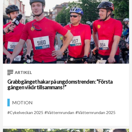
ARTIKEL
Grabbgänget hakar på ungdomstrenden: ”Första
gången vi kör tillsammans!”
MOTION
Cykelveckan 2025
Vätternrundan
Vätternrundan 2025