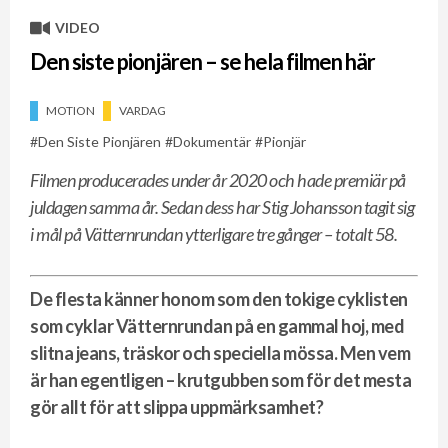
VIDEO
Den siste pionjären – se hela filmen här
MOTION
VARDAG
Den Siste Pionjären
Dokumentär
Pionjär
Filmen producerades under år 2020 och hade premiär på
juldagen samma år. Sedan dess har Stig Johansson tagit sig
i mål på Vätternrundan ytterligare tre gånger – totalt 58.
De flesta känner honom som den tokige cyklisten
som cyklar Vätternrundan på en gammal hoj, med
slitna jeans, träskor och speciella mössa. Men vem
är han egentligen – krutgubben som för det mesta
gör allt för att slippa uppmärksamhet?