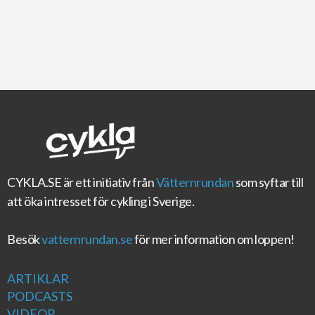
CYKLA.SE
är ett initiativ från
Vätternrundan
som syftar till
att öka intresset för cykling i Sverige.
Besök
vatternrundan.se
för mer information om loppen!
ARTIKLAR
PODCASTS
VIDEOR