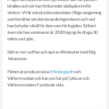
ishallen och när han förbereder skidspåret inför
vintern. Vi får också möta människor i Stigs omgivning
som berättar om den levande legendaren och vad
han betyder såväl för dem som för bygden. Så klart
även när han sommaren år 2020 tog sig de dryga 30
milen runt sjön.
Sätt er ner i soffan och njut av 44 minuter med Stig
Johansson.
Filmen är producerad av
Mediaspjuth
och
Vätternrundan och kan ses här på Cykla.se och
Vätternrundans Facebook-sida.