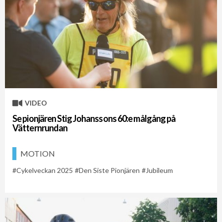
VIDEO
Se pionjären Stig Johanssons 60:e målgång på
Vätternrundan
MOTION
Cykelveckan 2025
Den Siste Pionjären
Jubileum