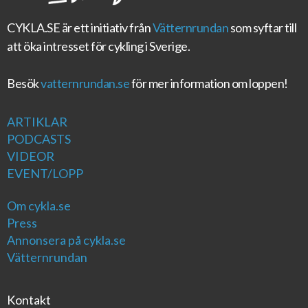
CYKLA.SE
är ett initiativ från
Vätternrundan
som syftar till
att öka intresset för cykling i Sverige.
Besök
vatternrundan.se
för mer information om loppen!
ARTIKLAR
PODCASTS
VIDEOR
EVENT/LOPP
Om cykla.se
Press
Annonsera på cykla.se
Vätternrundan
Kontakt