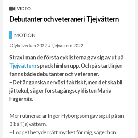
VIDEO
Debutanter och veteraner i Tjejvättern
MOTION
Cykelveckan 2022
Tjejvättern 2022
Strax innan de första cyklisterna gav sig av ut på
Tjejvättern
sprack himlen upp. Och på startlinjen
fanns både debutanter och veteraner.
– Det är ganska nervöst faktiskt, men det ska bli
jättekul, säger förstagångscyklisten Maria
Fagernäs.
Mer rutinerad är Inger Flyborg som gav sig ut på sin
31:a Tjejvättern.
– Loppet betyder rätt mycket för mig, säger hon.