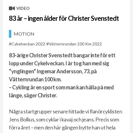
VIDEO
83 år – ingen ålder för Christer Svenstedt
MOTION
Cykelveckan 2022
Vätternrundan 100 Km 2022
83-årige Christer Svenstedt bangar inte för ett
lopp under Cykelveckan. I år tog han med sig
”ynglingen” Ingemar Andersson, 73, på
Vätternrundan 100 km.
– Cykling är en sport som man kan hålla på med
länge, säger Christer.
Några startgrupper senare hittade vi flanörcyklisten
Jens Bollius, som cyklar i kavaj och jeans. Precis som
förra året – men den här gången bytte han ut hela