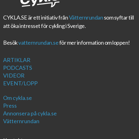
CYKLA.SE
är ett initiativ från
Vätternrundan
som syftar till
att öka intresset för cykling i Sverige.
Besök
vatternrundan.se
för mer information om loppen!
ARTIKLAR
PODCASTS
VIDEOR
EVENT/LOPP
Om cykla.se
Press
Annonsera på cykla.se
Vätternrundan