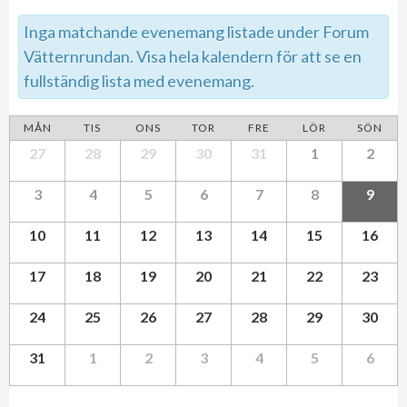
Inga matchande evenemang listade under Forum
Vätternrundan. Visa hela kalendern för att se en
fullständig lista med evenemang.
Calendar
MÅN
TIS
ONS
TOR
FRE
LÖR
SÖN
Calendar
of
27
28
29
30
31
1
2
of
Evenemang
Evenemang
3
4
5
6
7
8
9
10
11
12
13
14
15
16
17
18
19
20
21
22
23
24
25
26
27
28
29
30
31
1
2
3
4
5
6