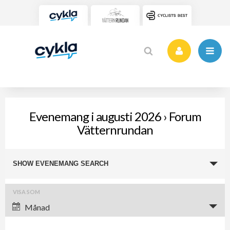
Evenemang i augusti 2026
› Forum
Vätternrundan
Evenemang
SHOW EVENEMANG SEARCH
Search
and
Evenemang
VISA SOM
Views
Views
Månad
Navigation
Navigation