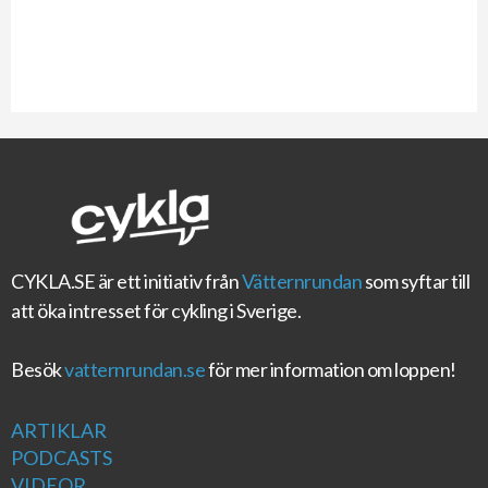
CYKLA.SE
är ett initiativ från
Vätternrundan
som syftar till
att öka intresset för cykling i Sverige.
Besök
vatternrundan.se
för mer information om loppen!
ARTIKLAR
PODCASTS
VIDEOR