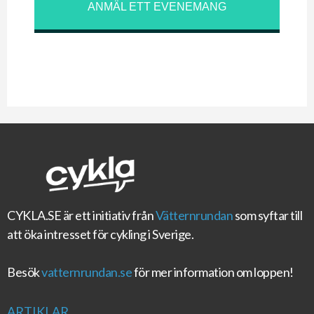
ANMÄL ETT EVENEMANG
CYKLA.SE
är ett initiativ från
Vätternrundan
som syftar till
att öka intresset för cykling i Sverige.
Besök
vatternrundan.se
för mer information om loppen!
ARTIKLAR