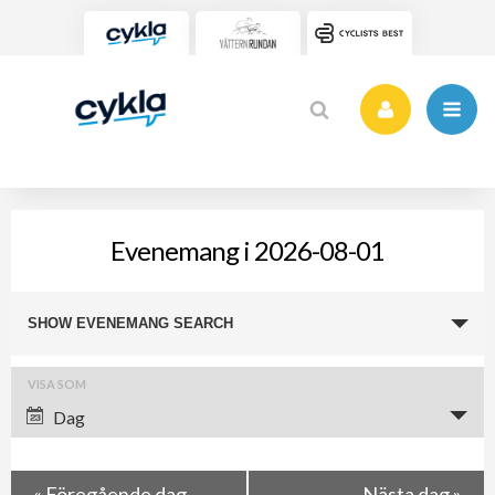
Evenemang i 2026-08-01
Evenemang
SHOW EVENEMANG SEARCH
Search
and
Evenemang
VISA SOM
Views
Views
Dag
Navigation
Navigation
«
Föregående dag
Nästa dag
»