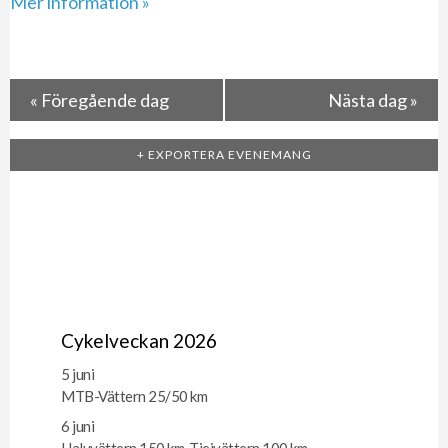
Mer information »
«
Föregående dag
Nästa dag
»
+ EXPORTERA EVENEMANG
Cykelveckan 2026
5 juni
MTB-Vättern 25/50 km
6 juni
Halvvättern 150 km, Tjejvättern 100 km,