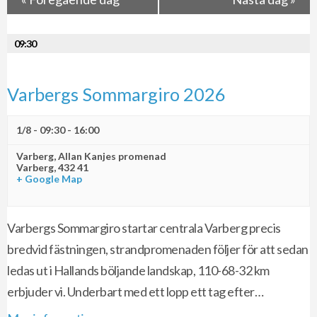
09:30
Varbergs Sommargiro 2026
1/8 - 09:30
-
16:00
Varberg,
Allan Kanjes promenad
Varberg
,
432 41
+ Google Map
Varbergs Sommargiro startar centrala Varberg precis
bredvid fästningen, strandpromenaden följer för att sedan
ledas ut i Hallands böljande landskap, 110-68-32 km
erbjuder vi. Underbart med ett lopp ett tag efter…