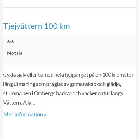
Tjejvättern 100 km
6/6
Motala
Cykla själv eller ta med hela tjejgänget på en 100 kilometer
lång utmaning som präglas av gemenskap och glädje,
stumma ben i Ombergs backar och vacker natur längs
Vättern. Alla…
Mer information »