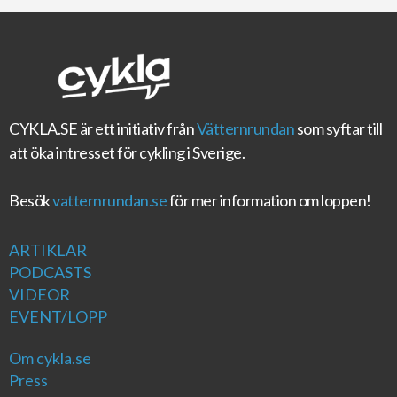
CYKLA.SE
är ett initiativ från
Vätternrundan
som syftar till
att öka intresset för cykling i Sverige.
Besök
vatternrundan.se
för mer information om loppen!
ARTIKLAR
PODCASTS
VIDEOR
EVENT/LOPP
Om cykla.se
Press