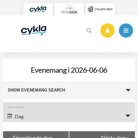
Evenemang i 2026-06-06
Evenemang
SHOW EVENEMANG SEARCH
Search
and
Evenemang
VISA SOM
Views
Views
Dag
Navigation
Navigation
«
Föregående dag
Nästa dag
»