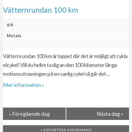
Vätternrundan 100 km
6/6
Motala
Vätternrundan 100 km är loppet där det är möjligt att cykla
elcykel! Vill du hellre ta dig an den 100 kilometer långa
motionsutmaningen på en vanlig cykel så går det…
Mer information »
«
Föregående dag
Nästa dag
»
+ EXPORTERA EVENEMANG