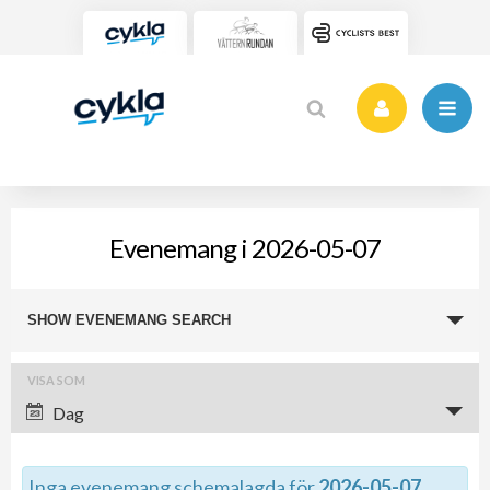
Evenemang i 2026-05-07
Evenemang
SHOW EVENEMANG SEARCH
Search
and
Evenemang
VISA SOM
Views
Views
Dag
Navigation
Navigation
Inga evenemang schemalagda för
2026-05-07
.