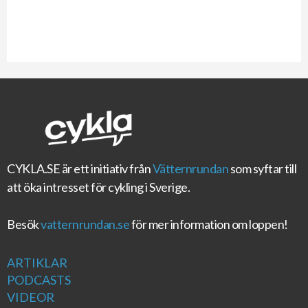
CYKLA.SE
är ett initiativ från
Vätternrundan
som syftar till
att öka intresset för cykling i Sverige.
Besök
vatternrundan.se
för mer information om loppen!
ARTIKLAR
PODCASTS
VIDEOR