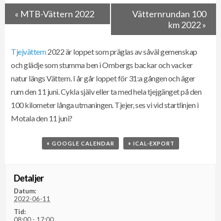
«
MTB-Vättern 2022
Vätternrundan 100
km 2022
»
Tjejvättern
2022 är loppet som präglas av såväl gemenskap
och glädje som stumma ben i Ombergs backar och vacker
natur längs Vättern. I år går loppet för 31:a gången och äger
rum den 11 juni. Cykla själv eller ta med hela tjejgänget på den
100 kilometer långa utmaningen. Tjejer, ses vi vid startlinjen i
Motala den 11 juni?
+ GOOGLE CALENDAR
+ ICAL-EXPORT
Detaljer
Datum:
2022-06-11
Tid:
08:00 - 17:00