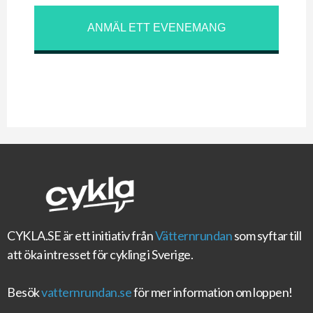
ANMÄL ETT EVENEMANG
CYKLA.SE
är ett initiativ från
Vätternrundan
som syftar till
att öka intresset för cykling i Sverige.
Besök
vatternrundan.se
för mer information om loppen!