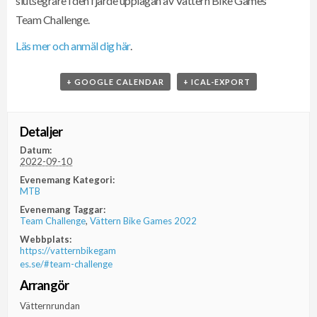
slutsegrare i den fjärde upplagan av Vättern Bike Games
Team Challenge.
Läs mer och anmäl dig här
.
+ GOOGLE CALENDAR
+ ICAL-EXPORT
Detaljer
Datum:
2022-09-10
Evenemang Kategori:
MTB
Evenemang Taggar:
Team Challenge
,
Vättern Bike Games 2022
Webbplats:
https://vatternbikegam
es.se/#team-challenge
Arrangör
Vätternrundan