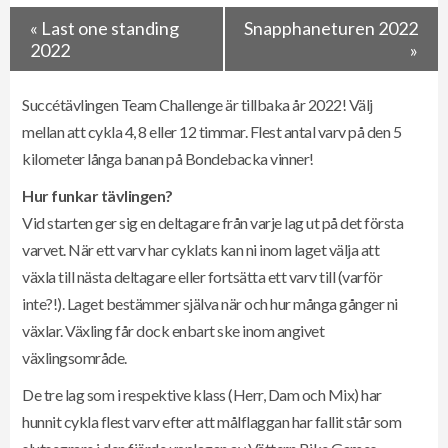
«
Last one standing
Snapphaneturen 2022
2022
»
Succétävlingen Team Challenge är tillbaka år 2022! Välj
mellan att cykla 4, 8 eller 12 timmar. Flest antal varv på den 5
kilometer långa banan på Bondebacka vinner!
Hur funkar tävlingen?
Vid starten ger sig en deltagare från varje lag ut på det första
varvet. När ett varv har cyklats kan ni inom laget välja att
växla till nästa deltagare eller fortsätta ett varv till (varför
inte?!). Laget bestämmer själva när och hur många gånger ni
växlar. Växling får dock enbart ske inom angivet
växlingsområde.
De tre lag som i respektive klass (Herr, Dam och Mix) har
hunnit cykla flest varv efter att målflaggan har fallit står som