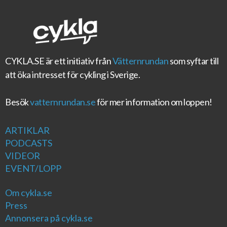
CYKLA.SE
är ett initiativ från
Vätternrundan
som syftar till
att öka intresset för cykling i Sverige.
Besök
vatternrundan.se
för mer information om loppen!
ARTIKLAR
PODCASTS
VIDEOR
EVENT/LOPP
Om cykla.se
Press
Annonsera på cykla.se