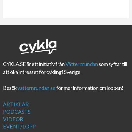
CYKLA.SE
är ett initiativ från
Vätternrundan
som syftar till
att öka intresset för cykling i Sverige.
Besök
vatternrundan.se
för mer information om loppen!
ARTIKLAR
PODCASTS
VIDEOR
EVENT/LOPP