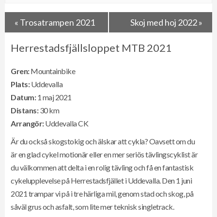
«
Trosatrampen 2021
Skoj med hoj 2022
»
Herrestadsfjällsloppet MTB 2021
Gren:
Mountainbike
Plats:
Uddevalla
Datum:
1
maj 2021
Distans:
30 km
Arrangör:
Uddevalla CK
Är du också skogstokig och älskar att cykla? Oavsett om du
är en glad cykel motionär eller en mer seriös tävlingscyklist är
du välkommen att delta i en rolig tävling och få en fantastisk
cykelupplevelse på Herrestadsfjället i Uddevalla. Den 1 juni
2021 trampar vi på i tre härliga mil, genom stad och skog, på
såväl grus och asfalt, som lite mer teknisk singletrack.