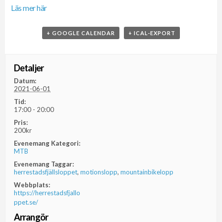
Läs mer här
+ GOOGLE CALENDAR
+ ICAL-EXPORT
Detaljer
Datum:
2021-06-01
Tid:
17:00 - 20:00
Pris:
200kr
Evenemang Kategori:
MTB
Evenemang Taggar:
herrestadsfjällsloppet
,
motionslopp
,
mountainbikelopp
Webbplats:
https://herrestadsfjallo
ppet.se/
Arrangör