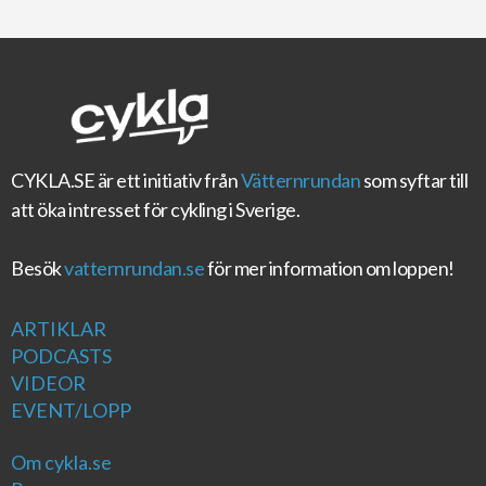
CYKLA.SE
är ett initiativ från
Vätternrundan
som syftar till
att öka intresset för cykling i Sverige.
Besök
vatternrundan.se
för mer information om loppen!
ARTIKLAR
PODCASTS
VIDEOR
EVENT/LOPP
Om cykla.se