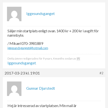
Iggesundsganget
Säljer min startplats enligt ovan. 1400 kr + 200 kr i avgift för
namnbyte.
/ Mikael 070-3981889
iggesundsganget@hotmail.com
Detta ämne redigerades för 9 years, 4 months sedan av
Iggesundsganget
.
2017-03-23 kl. 19:01
#2
Gunnar Djurstedt
Hej är intresserad av startplatsen. Min mail är