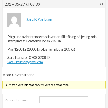
2017-05-27 kl. 09:39
#1
Sara K Karlsson
På grund av bristande motiavation till träning säljer jag min
startplats till Vätternrundan kl 6.04.
Pris 1200 kr (1000 kr plus namnbyte 200 kr)
Sara Karlsson 0708 320817
Sara.k.karlsson@gmail.com
Visar 0 svarstrådar
Du måste vara inloggad för att svara på detta ämne.
Användarnamn: