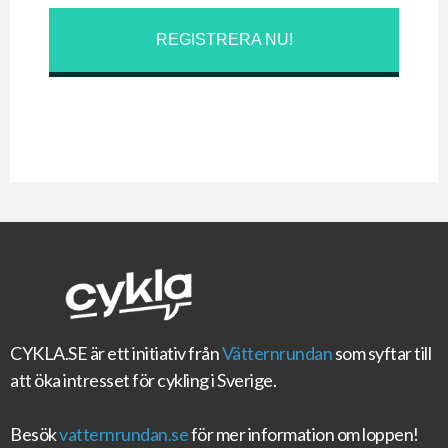
REGISTRERA NU!
CYKLA.SE
är ett initiativ från
Vätternrundan
som syftar till
att öka intresset för cykling i Sverige.
Besök
vatternrundan.se
för mer information om loppen!