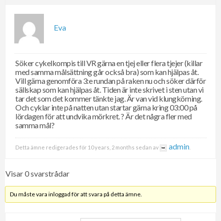
Eva
Söker cykelkompis till VR gärna en tjej eller flera tjejer (killar
med samma målsättning går också bra) som kan hjälpas åt.
Vill gärna genomföra 3:e rundan på raken nu och söker därför
sällskap som kan hjälpas åt. Tiden är inte skrivet i sten utan vi
tar det som det kommer tänkte jag. Är van vid klungkörning.
Och cyklar inte på natten utan startar gärna kring 03:00 på
lördagen för att undvika mörkret. ? Är det några fler med
samma mål?
admin
Detta ämne redigerades för 10 years, 2 months sedan av
.
Visar 0 svarstrådar
Du måste vara inloggad för att svara på detta ämne.