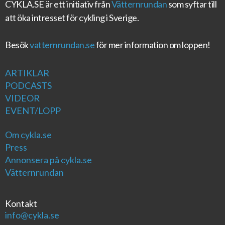
CYKLA.SE
är ett initiativ från
Vätternrundan
som syftar till
att öka intresset för cykling i Sverige.
Besök
vatternrundan.se
för mer information om loppen!
ARTIKLAR
PODCASTS
VIDEOR
EVENT/LOPP
Om cykla.se
Press
Annonsera på cykla.se
Vätternrundan
Kontakt
info@cykla.se