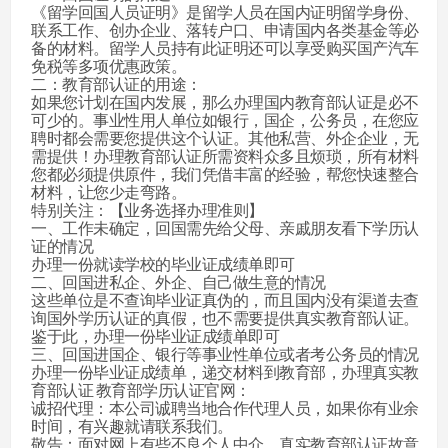
《留学回国人员证明》是留学人员在国内证明留学身份、
联系工作、创办企业、落转户口、申请国内各类基金等必
备的材料。留学人员持有此证明还可以享受购买国产汽车
免税等多项优惠政策。
二：教育部认证的用途：
如果您计划在国内发展，那么办理国内教育部认证是必不
可少的。事业性用人单位如银行，国企，公务员，在您应
聘时都会需要您提供这个认证。其他私营、外企企业，无
需提供！办理教育部认证所需资料众多且烦琐，所有材料
您都必须提供原件，我们凭借丰富的经验，帮您快速整合
材料，让您少走弯路。
特别关注：【业务选择办理准则】
一、工作未确定，回国需先给父母、亲戚朋友看下学历认
证的情况
办理一份就读学校的毕业证成绩单即可
二、回国进私企、外企、自己做生意的情况
这些单位是不查询毕业证真伪的，而且国内没有渠道去查
询国外学历认证的真假，也不需要提供真实教育部认证。
鉴于此，办理一份毕业证成绩单即可
三、回国进国企、银行等事业性单位或者考公务员的情况
办理一份毕业证成绩单，递交材料到教育部，办理真实教
育部认证 教育部学历认证官网：
诚招代理：本公司诚聘当地合作代理人员，如果你有业余
时间，有兴趣就请联系我们。
敬告：面对网上有些不良个人中介，真实教育部认证故意