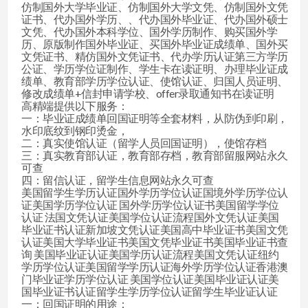
仿制国外大学毕业证、仿制国外大学文凭、仿制国外文凭
证书、代办国外学历、、代办国外毕业证、代办国外硕士
文凭、代办国外本科学位、国外学历制作、购买国外学
历、原版制作国外毕业证、买国外毕业证成绩单、国外买
文凭证书、精仿国外文凭证书、代办学历认证第三方学历
公证、学历学位证制作、学生卡在读证明、办理毕业证成
绩单、教育部学历学位认证、使馆认证、归国人员证明、
修改成绩单+信封申请学校、offer录取通知书在读证明
高精端提供以下服务：
一：毕业证成绩单回国证明等全套材料，从防伪到印刷，
水印底纹到钢印烫金，
二：真实使馆认证（留学人员回国证明），使馆存档
三：真实教育部认证，教育部存档，教育部留服网站永久
可查
四：留信认证，留学生信息网站永久可查
美国留学生学历认证国外学历学位认证国境外学历学位认
证美国学历学位认证 国外学历学位认证书美国留学学位
认证 法国文凭认证美国学位认证流程国外文凭认证美国
毕业证书认证新加坡文凭认证美国高中毕业证书美国文凭
认证美国大学毕业证书美国文凭毕业证书美国毕业证书查
询 美国毕业证认证美国学历认证流程美国文凭认证纽约
学历学位认证美国留学学历认证海外学历学位认证香港澳
门毕业证学历学位认证 美国学位认证美国毕业证认证美
国毕业证书认证留学生学历学位认证留学生毕业证认证
一：回国证明的用途：