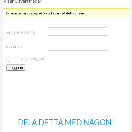
Visar 0 svarstrådar
Du måste vara inloggad för att svara på detta ämne.
Användarnamn:
Lösenord:
Håll mig inloggad
Logga in
DELA DETTA MED NÅGON!