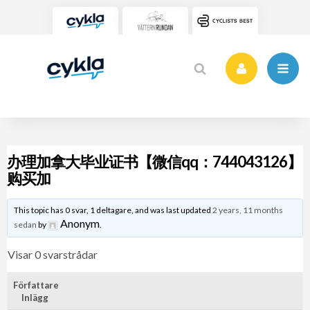
办理加拿大毕业证书【微信qq：744043126】
购买加
This topic has 0 svar, 1 deltagare, and was last updated
2 years, 11 months
Anonym
sedan
by
.
Visar 0 svarstrådar
Författare
Inlägg