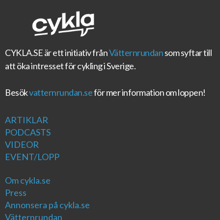
CYKLA.SE
är ett initiativ från
Vätternrundan
som syftar till
att öka intresset för cykling i Sverige.
Besök
vatternrundan.se
för mer information om loppen!
ARTIKLAR
PODCASTS
VIDEOR
EVENT/LOPP
Om cykla.se
Press
Annonsera på cykla.se
Vätternrundan