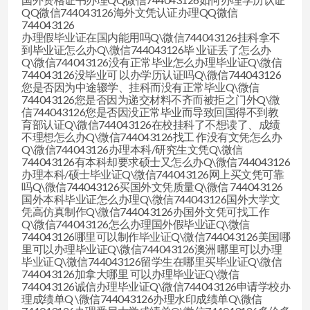
QQ微信744043126海外文凭认证办理QQ微信
744043126
办理假毕业证在国内能用吗Q\微信744043126挂科拿不
到毕业证怎么办Q\微信744043126毕 业证丢了怎么办
Q\微信744043126没有正常毕业怎么办理毕业证Q\微信
744043126没毕业可 以办学历认证吗Q\微信744043126
您是否因为中途辍学、挂科而没有正常毕业Q\微信
744043126您是否因为递交材料不齐而被拒之门外Q\微
信744043126您是否因没正常毕业而导致回国得不到教
育部认证Q\微信744043126在校挂科了不想读了、成绩
不理想怎么办Q\微信744043126找工 作没有文凭怎么办
Q\微信744043126办理本科/研究生文凭Q\微信
744043126有本科却要求硕士又怎么办Q\微信744043126
办理本科/硕士毕业证Q\微信744043126网上买文凭可靠
吗Q\微信744043126买国外文凭质量Q\微信 744043126
国外本科毕业证怎么办理Q\微信744043126国外大学文
凭高仿真制作Q\微信744043126办国外文凭可找工作
Q\微信744043126怎么办理国外假毕业证Q\微信
744043126哪里可以制作毕业证Q\微信744043126美国哪
里可以办理毕业证Q\微信744043126澳洲 哪里可以办理
毕业证Q\微信744043126留学生在哪里买毕业证Q\微信
744043126加拿大哪里 可以办理毕业证Q\微信
744043126诚信办理毕业证Q\微信744043126申请学校办
理成绩单Q \微信744043126办理水印成绩单Q\微信