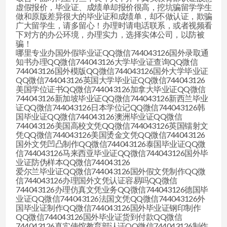
虚假报价，毕业证、成绩单却报价很高，挖坑骗留学学生
做和原版差异很大的毕业证和成绩单，却不做认证，欺骗
广大留学生，请多留心！办理时请电话联系，或者视频看
下对方的办公环境，办理实力，选择实体公司，以防被
骗！
哪里专业办国外假毕业证QQ微信744043126国外录取通
知书办理QQ微信744043126大学毕业证查询QQ微信
744043126国外模版QQ微信744043126国外大学毕业证
QQ微信744043126英国大学毕业证QQ微信744043126
美国学位证书QQ微信744043126加拿大毕业证QQ微信
744043126新加坡毕业证QQ微信744043126新西兰毕业
证QQ微信744043126日本学位记QQ微信744043126韩
国毕业证QQ微信744043126澳洲毕业证QQ微信
744043126美国高校文凭QQ微信744043126英国镭射文
凭QQ微信744043126美国烫金文凭QQ微信744043126
国外文凭凹凸制作QQ微信744043126泰国毕业证QQ微
信744043126马来西亚毕业证QQ微信744043126国外毕
业证防伪样本QQ微信744043126
爱尔兰毕业证QQ微信744043126国外假文凭制作QQ微
信744043126办理国外文凭认证容易吗QQ微信
744043126办理仿真文凭业务QQ微信744043126德国毕
业证QQ微信744043126法国文凭QQ微信744043126外
国毕业证制作QQ微信744043126国外毕业证钢印制作
QQ微信744043126国外毕业证货到付款QQ微信
744043126真实使馆教育部认证QQ微信744043126制作