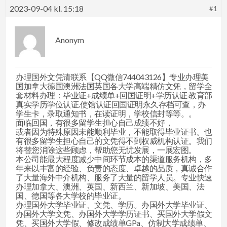
2023-09-04 kl. 15:18
#1
Anonym
办理国外文凭请联系【QQ微信744043126】专业办理美
国加拿大德国澳洲法国英国各大学高端精仿文凭，留学全
套材料办理：毕业证+成绩单+回国证明+学历认证 教育部
真实学历学位认证.使馆认证回国证明永久存档可查，办
学生卡，录取通知书，在读证明，学校信封等等。。
面临回国，有很多留学生担心自己成绩不好，
或者因为特殊原因未能顺利毕业，不能取得毕业证书。也
有很多留学生担心自己的文凭得不到权威机构认证。我们
将替您消除这些顾虑，帮助您无忧发展，一展宏图。
本公司能最大程度减少中间环节成本的渠道服务机构，多
年来以丰富的经验、负责的态度、卓越的品质，真诚合作
了大量海外中介机构、服务了大量的留学人员。专业快速
办理加拿大、澳洲、英国、新西兰、新加坡、美国、法
国、德国等各大学校的毕业证。
办理国外大学毕业证、文凭、学历。办国外大学毕业证、
办国外大学文凭、办国外大学学历证书、买国外大学假文
凭、买国外大学假、修改成绩单GPa、仿制大学成绩单、