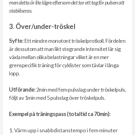
men detta är lite lägre eftersom det tar ett tag för pulsen att
stabiliseras.
3. Över/under-tröskel
Syfte:
Ett mindre monotont tröskelprotkoll. Fördelen
är dessutom att man likt stegrande intensitet lär sig
växla mellan olika belastningar vilket är en mer
grenspecifik träning för cyklister som tävlar i långa
lopp.
Utförande:
2min med fem pulsslag under tröskelpuls,
följt av 1min med 5 pulsslag över tröskelpuls.
Exempel på träningspass (totaltid ca 70min):
Värm upp i snabbdistanstempo i fem minuter