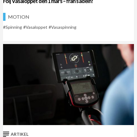
Följ Vasaloppet den 1 mars – från sadeln!
MOTION
Spinning
Vasaloppet
Vasaspinning
ARTIKEL