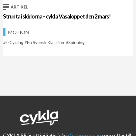
ARTIKEL
Strunta i skidorna – cykla Vasaloppet den 2 mars!
MOTION
E-Cycling
En Svensk Klassiker
Spinning
CYKLA.SE
är ett initiativ från
Vätternrundan
som syftar till