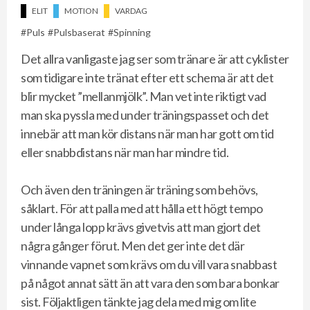
ELIT
MOTION
VARDAG
Puls
Pulsbaserat
Spinning
Det allra vanligaste jag ser som tränare är att cyklister
som tidigare inte tränat efter ett schema är att det
blir mycket ”mellanmjölk”. Man vet inte riktigt vad
man ska pyssla med under träningspasset och det
innebär att man kör distans när man har gott om tid
eller snabbdistans när man har mindre tid.
Och även den träningen är träning som behövs,
såklart. För att palla med att hålla ett högt tempo
under långa lopp krävs givetvis att man gjort det
några gånger förut. Men det ger inte det där
vinnande vapnet som krävs om du vill vara snabbast
på något annat sätt än att vara den som bara bonkar
sist. Följaktligen tänkte jag dela med mig om lite