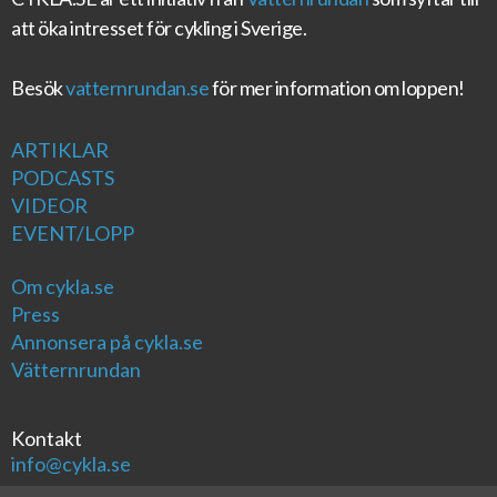
att öka intresset för cykling i Sverige.
Besök
vatternrundan.se
för mer information om loppen!
ARTIKLAR
PODCASTS
VIDEOR
EVENT/LOPP
Om cykla.se
Press
Annonsera på cykla.se
Vätternrundan
Kontakt
info@cykla.se