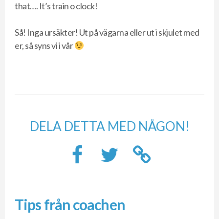
that…. It’s train o clock!
Så! Inga ursäkter! Ut på vägarna eller ut i skjulet med
er, så syns vi i vår
DELA DETTA MED NÅGON!
Tips från coachen