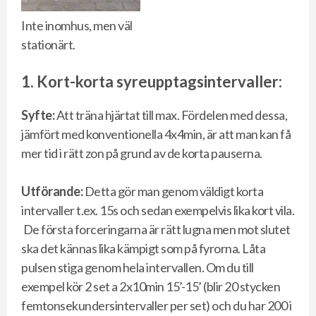
Inte inomhus, men väl
stationärt.
1. Kort-korta syreupptagsintervaller:
Syfte:
Att träna hjärtat till max. Fördelen med dessa,
jämfört med konventionella 4x4min, är att man kan få
mer tid i rätt zon på grund av de korta pauserna.
Utförande:
Detta gör man genom väldigt korta
intervaller t.ex. 15s och sedan exempelvis lika kort vila.
De första forceringarna är rätt lugna men mot slutet
ska det kännas lika kämpigt som på fyrorna. Låta
pulsen stiga genom hela intervallen. Om du till
exempel kör 2 set a 2x10min 15’-15’ (blir 20 stycken
femtonsekundersintervaller per set) och du har 200 i