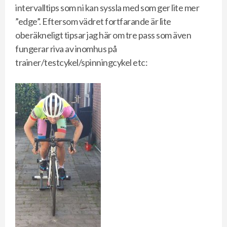
intervalltips som ni kan syssla med som ger lite mer
”edge”. Eftersom vädret fortfarande är lite
oberäkneligt tipsar jag här om tre pass som även
fungerar riva av inomhus på
trainer/testcykel/spinningcykel etc: