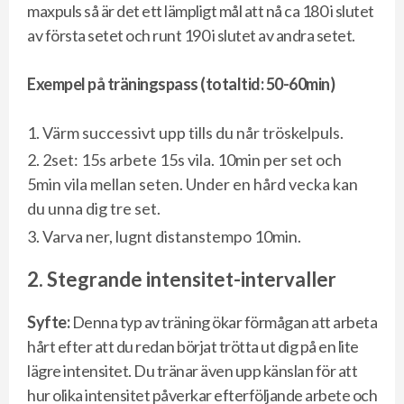
maxpuls så är det ett lämpligt mål att nå ca 180 i slutet
av första setet och runt 190 i slutet av andra setet.
Exempel på träningspass (totaltid: 50-60min)
Värm successivt upp tills du når tröskelpuls.
2set: 15s arbete 15s vila. 10min per set och
5min vila mellan seten. Under en hård vecka kan
du unna dig tre set.
Varva ner, lugnt distanstempo 10min.
2. Stegrande intensitet-intervaller
Syfte:
Denna typ av träning ökar förmågan att arbeta
hårt efter att du redan börjat trötta ut dig på en lite
lägre intensitet. Du tränar även upp känslan för att
hur olika intensitet påverkar efterföljande arbete och