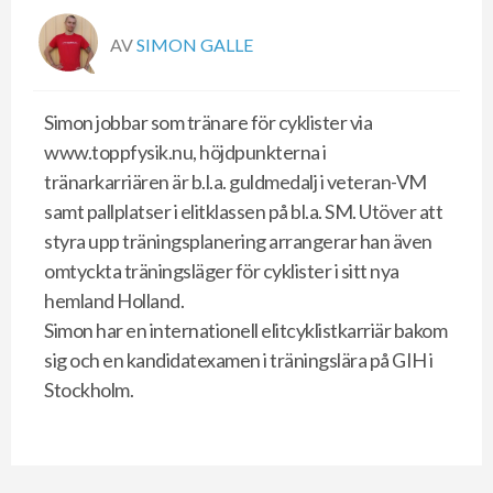
AV
SIMON GALLE
Simon jobbar som tränare för cyklister via
www.toppfysik.nu, höjdpunkterna i
tränarkarriären är b.l.a. guldmedalj i veteran-VM
samt pallplatser i elitklassen på bl.a. SM. Utöver att
styra upp träningsplanering arrangerar han även
omtyckta träningsläger för cyklister i sitt nya
hemland Holland.
Simon har en internationell elitcyklistkarriär bakom
sig och en kandidatexamen i träningslära på GIH i
Stockholm.