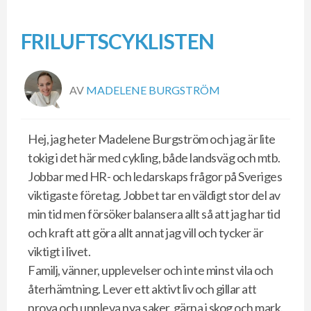
FRILUFTSCYKLISTEN
AV
MADELENE BURGSTRÖM
Hej, jag heter Madelene Burgström och jag är lite
tokig i det här med cykling, både landsväg och mtb.
Jobbar med HR- och ledarskaps frågor på Sveriges
viktigaste företag. Jobbet tar en väldigt stor del av
min tid men försöker balansera allt så att jag har tid
och kraft att göra allt annat jag vill och tycker är
viktigt i livet.
Familj, vänner, upplevelser och inte minst vila och
återhämtning. Lever ett aktivt liv och gillar att
prova och uppleva nya saker, gärna i skog och mark.