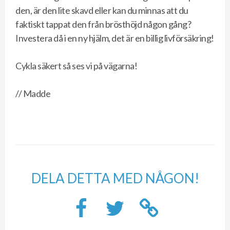
den, är den lite skavd eller kan du minnas att du
faktiskt tappat den från brösthöjd någon gång?
Investera då i en ny hjälm, det är en billig livförsäkring!
Cykla säkert så ses vi på vägarna!
// Madde
DELA DETTA MED NÅGON!