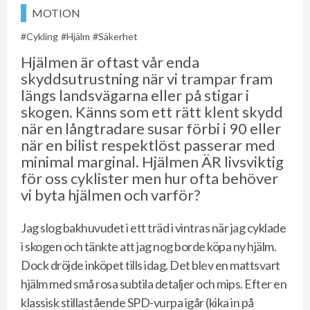
MOTION
Cykling
Hjälm
Säkerhet
Hjälmen är oftast vår enda
skyddsutrustning när vi trampar fram
längs landsvägarna eller på stigar i
skogen. Känns som ett rätt klent skydd
när en långtradare susar förbi i 90 eller
när en bilist respektlöst passerar med
minimal marginal. Hjälmen ÄR livsviktig
för oss cyklister men hur ofta behöver
vi byta hjälmen och varför?
Jag slog bakhuvudet i ett träd i vintras när jag cyklade
i skogen och tänkte att jag nog borde köpa ny hjälm.
Dock dröjde inköpet tills idag. Det blev en mattsvart
hjälm med små rosa subtila detaljer och mips. Efter en
klassisk stillastående SPD-vurpa igår (kika in på