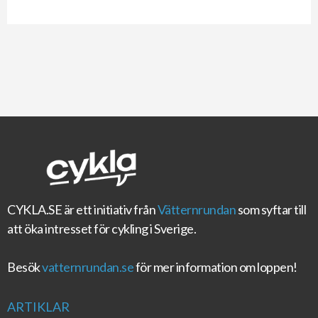
CYKLA.SE
är ett initiativ från
Vätternrundan
som syftar till
att öka intresset för cykling i Sverige.
Besök
vatternrundan.se
för mer information om loppen!
ARTIKLAR