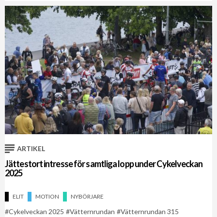
ARTIKEL
Jättestort intresse för samtliga lopp under Cykelveckan
2025
ELIT
MOTION
NYBÖRJARE
Cykelveckan 2025
Vätternrundan
Vätternrundan 315