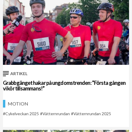
ARTIKEL
Grabbgänget hakar på ungdomstrenden: ”Första gången
vi kör tillsammans!”
MOTION
Cykelveckan 2025
Vätternrundan
Vätternrundan 2025