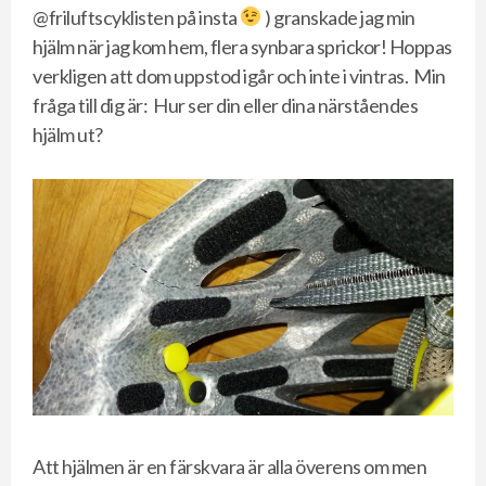
@friluftscyklisten på insta
) granskade jag min
hjälm när jag kom hem, flera synbara sprickor! Hoppas
verkligen att dom uppstod igår och inte i vintras. Min
fråga till dig är: Hur ser din eller dina närståendes
hjälm ut?
Att hjälmen är en färskvara är alla överens om men