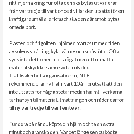
riktlinjerna kring hur ofta den ska bytas ut varierar
från var tredje till var tionde år. Har den utsatts för en
kraftigare smäll eller krasch ska den däremot bytas
omedelbart.
Plasten och frigoliten i hjälmen mattas ut med tiden
av solens strålning, kyla, värme och småstötar. Ofta
syns inte detta med blotta ögat men ett utmattat
material skyddar sämre vid en olycka.
Trafiksäkerhetsorganisationen, NTF
rekommenderar ny hjälm vart 10 år förutsatt att den
inte utsätts för några stötar medan hjälmtillverkarna
tar hänsyn till materialutmattningen och råder därför
till
ny var tredje till var femte år
!
Fundera på när du köpte din hjälm och ta en extra
minut och granska den. Var det länge sen du köpte