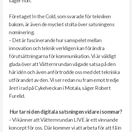
säger hon.
Företaget In the Cold, som svarade för tekniken
bakom, är även de mycket stolta över satsningens
nominering.
– Det är fascinerande hur samspelet mellan
innovation och teknik verkligen kan förändra
förutsättningarna för kommunikation. Vi är väldigt
glada över att Vätternrundan vågade satsa på den
här idén och även anförtrodde oss med det tekniska
utförandet av den. Vi ser redan nu fram emot tredje
året i rad på Cykelveckan i Motala, säger Robert
Furelid.
Hur tar ni den digitala satsningen vidare i sommar?
– Vi känner att Vätternrundan LIVE är ett vinnande
koncept för oss. Där kommer vi att arbeta för att få in