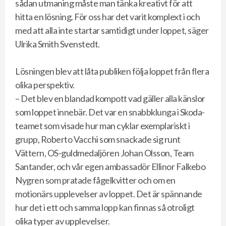
sådan utmaning måste man tänka kreativt för att
hitta en lösning. För oss har det varit komplext i och
med att alla inte startar samtidigt under loppet, säger
Ulrika Smith Svenstedt.
Lösningen blev att låta publiken följa loppet från flera
olika perspektiv.
– Det blev en blandad kompott vad gäller alla känslor
som loppet innebär. Det var en snabbklunga i Skoda-
teamet som visade hur man cyklar exemplariskt i
grupp, Roberto Vacchi som snackade sig runt
Vättern, OS-guldmedaljören Johan Olsson, Team
Santander, och vår egen ambassadör Ellinor Falkebo
Nygren som pratade fågelkvitter och om en
motionärs upplevelser av loppet. Det är spännande
hur det i ett och samma lopp kan finnas så otroligt
olika typer av upplevelser.