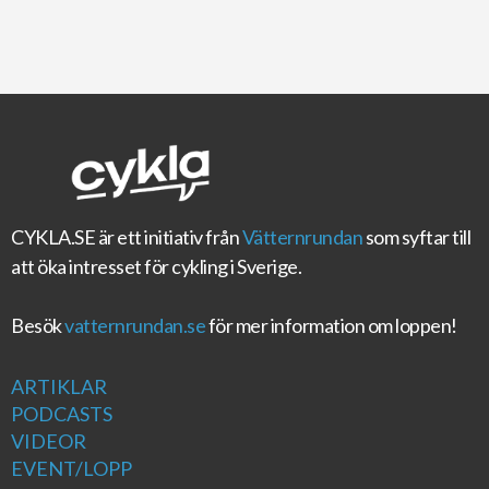
CYKLA.SE
är ett initiativ från
Vätternrundan
som syftar till
att öka intresset för cykling i Sverige.
Besök
vatternrundan.se
för mer information om loppen!
ARTIKLAR
PODCASTS
VIDEOR
EVENT/LOPP