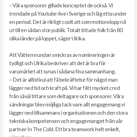
– Våra sponsorer gillade konceptet de också. Vi
trendade på Youtube-live i Sverige och låg etta under
en period. Det är riktigt coolt att som motionslopp nå
ut till en sådan stor publik. Totalt tittade folk från 80
olika länder på loppet, säger Ulrika.
Att Vätternrundan smickras av nomineringen är
tydligt och Ulrika beskriver att det är bra för
varumärket att synas i sådana fina sammanhang.
– Det är alltid kul att få bekräftelse för något man
lägger ned tid och kraft på. Vi har fått mycket cred
från såväl tittare som deltagare och sponsorer. Våra
sändningar blev möjliga tack vare allt engagemang vi
lägger ned tillsammans i organisationen och den stora
tekniska kompetensen och engagemanget från vår
partner In The Cold. Ett bra teamwork helt enkelt,