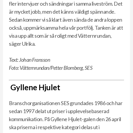
fler intervjuer och sändningar i samma liveström. Det
är mycket jobb, men det känns väldigt spännande.
Sedan kommer vi så klart även sända de andra loppen
också, uppmärksamma hela vår portfölj. Tanken är att
visa upp allt som är så roligt med Vätternrundan,
säger Ulrika.
Text: Johan Fransson
Foto: Vätternrundan/Petter Blomberg, SES
Gyllene Hjulet
Branschorganisationen SES grundades 1986 och har
sedan 1997 delat ut priser i upplevelsebaserad
kommunikation. På Gyllene Hjulet-galen den 26 april
ska priserna i respektive kategori delas ut i