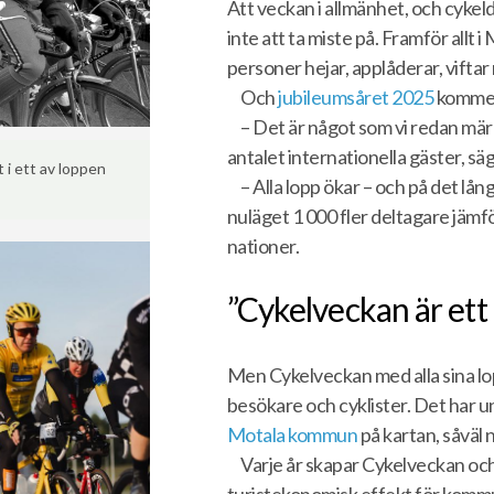
Att veckan i allmänhet, och cykeld
inte att ta miste på. Framför allt
personer hejar, applåderar, viftar
Och
jubileumsåret 2025
kommer 
– Det är något som vi redan mär
antalet internationella gäster, sä
 i ett av loppen
– Alla lopp ökar – och på det lån
nuläget 1 000 fler deltagare jämf
nationer.
”Cykelveckan är ett
Men Cykelveckan med alla sina lop
besökare och cyklister. Det har und
Motala kommun
på kartan, såväl 
Varje år skapar Cykelveckan o