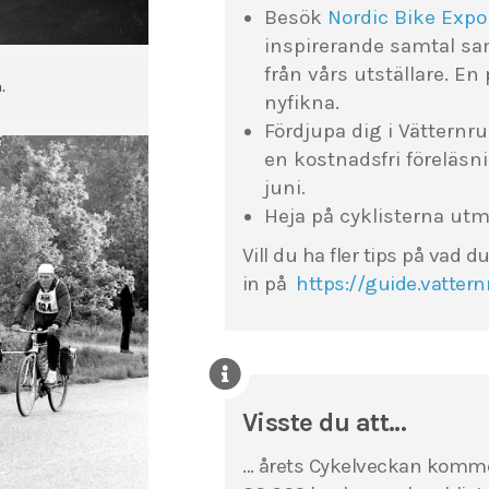
Besök
Nordic Bike Expo
inspirerande samtal sa
från vårs utställare. En
.
nyfikna.
Fördjupa dig i Vätternr
en kostnadsfri föreläsn
juni.
Heja på cyklisterna ut
Vill du ha fler tips på vad 
in på
https://guide.vatter
Visste du att…
… årets Cykelveckan kommer