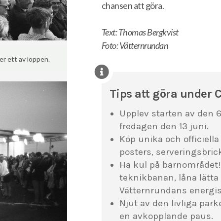
chansen att göra.
Text: Thomas Bergkvist
Foto: Vätternrundan
er ett av loppen.
Tips att göra under 
Upplev starten av den 6
fredagen den 13 juni.
Köp unika och officiell
posters, serveringsbrick
Ha kul på barnområdet! 
teknikbanan, låna lätta
Vätternrundans energi
Njut av den livliga park
en avkopplande paus.