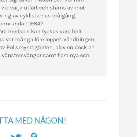
r vid varje utfart och stäms av mot
ering av cyklisternas målgång.
tternrundan 1984?
öra medsols kan tyckas vara helt
a var många före loppet. Vändningen,
av Polismyndigheten, blev en dock en
 vänstersvängar samt flera nya och
TTA MED NÅGON!