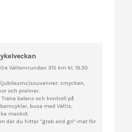
Cykelveckan
0:e Vätternrundan 315 km kl. 19.30
a (jubileums)souvenirer: smycken,
or och praliner.
Träna balans och kontroll på
 barncyklar, busa med Vättis,
ske maskot.
en där du hittar ”grab and go”-mat för