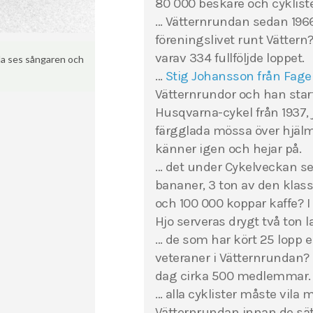
80 000 beskare och cykliste
… Vätternrundan sedan 1966 
föreningslivet runt Vätter
varav 334 fullföljde loppet.
la ses sångaren och
…
Stig Johansson från Fag
Vätternrundor och han starta
Husqvarna-cykel från 1937, 
färgglada mössa över hjälm
känner igen och hejar på.
… det under Cykelveckan serv
bananer, 3 ton av den klass
och 100 000 koppar kaffe? I
Hjo serveras drygt två ton 
… de som har kört 25 lopp e
veteraner i Vätternrundan?
dag cirka 500 medlemmar.
… alla cyklister måste vila m
Vätternrundan innan de sät