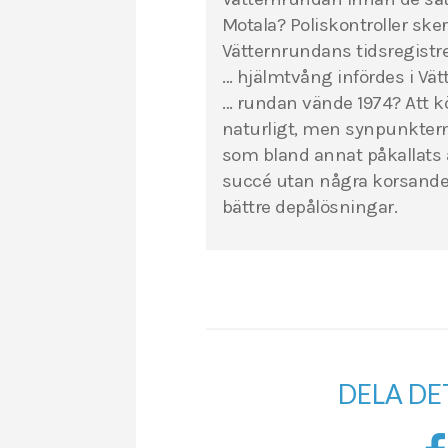
Motala? Poliskontroller ske
Vätternrundans tidsregistr
… hjälmtvång infördes i Vä
… rundan vände 1974? Att k
naturligt, men synpunktern
som bland annat påkallats 
succé utan några korsande
bättre depålösningar.
DELA DE