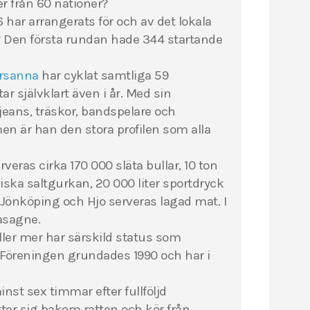
r från 60 nationer?
har arrangerats för och av det lokala
n? Den första rundan hade 344 startande
ersanna
har cyklat samtliga 59
r självklart även i år. Med sin
jeans, träskor, bandspelare och
en är han den stora profilen som alla
eras cirka 170 000 släta bullar, 10 ton
iska saltgurkan, 20 000 liter sportdryck
 Jönköping och Hjo serveras lagad mat. I
lasagne.
ller mer har särskild status som
 Föreningen grundades 1990 och har i
inst sex timmar efter fullföljd
ter sig bakom ratten och kör från