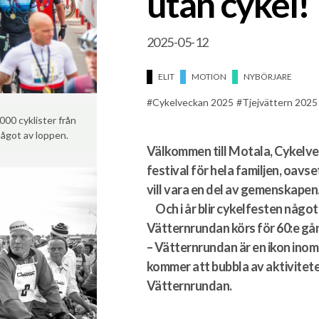
utan cykel!
2025-05-12
ELIT
MOTION
NYBÖRJARE
Cykelveckan 2025
Tjejvättern 2025
000 cyklister från
något av loppen.
Välkommen till Motala, Cykelve
festival för hela familjen, oavs
vill vara en del av gemenskapen
Och i år blir cykelfesten något 
Vätternrundan körs för 60:e g
– Vätternrundan är en ikon inom
kommer att bubbla av aktivitete
Vätternrundan.