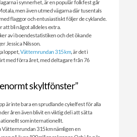
agarna i synnerhet, är en populär folkfest går
 i Motala, men även utmed vägarna där tusentals
 med flaggor och entusiastiskt följer de cyklande.
att bli något alldeles extra.
ker av i boendestatistiken och det ökande
ger Jessica Nilsson.
ga loppet,
Vätternrundan 315 km
, är det i
ört med förra året, med deltagare från 76
 enormt skyltfönster”
p är inte bara en sprudlande cykelfest för alla
er åren även blivit en viktig del i att sätta
nationellt som internationellt.
ch Vätternrundan 315 km nämligen en