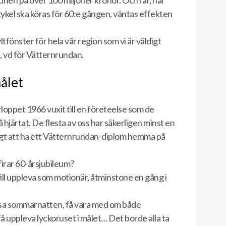
en på över 100 miljoner kronor. Och i år, när
ykel ska köras för 60:e gången, väntas effekten
tfönster för hela vår region som vi är väldigt
, vd för Vätternrundan.
ålet
oppet 1966 vuxit till en företeelse som de
hjärtat. De flesta av oss har säkerligen minst en
igt att ha ett Vätternrundan-diplom hemma på
firar 60-årsjubileum?
ll uppleva som motionär, åtminstone en gång i
ljusa sommarnatten, få vara med om både
 uppleva lyckoruset i målet… Det borde alla ta