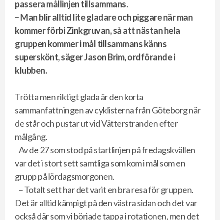
passera mållinjen tillsammans.
– Man blir alltid lite gladare och piggare när man
kommer förbi Zinkgruvan, så att nästan hela
gruppen kommer i mål tillsammans känns
superskönt, säger Jason Brim, ordförande i
klubben.
Trötta men riktigt glada är den korta
sammanfattningen av cyklisterna från Göteborg när
de står och pustar ut vid Vätterstranden efter
målgång.
Av de 27 som stod på startlinjen på fredagskvällen
var det i stort sett samtliga som kom i mål som en
grupp på lördagsmorgonen.
– Totalt sett har det varit en bra resa för gruppen.
Det är alltid kämpigt på den västra sidan och det var
också där som vi började tappa i rotationen, men det