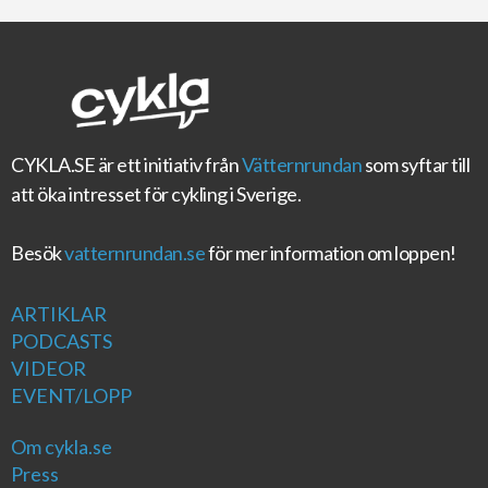
CYKLA.SE
är ett initiativ från
Vätternrundan
som syftar till
att öka intresset för cykling i Sverige.
Besök
vatternrundan.se
för mer information om loppen!
ARTIKLAR
PODCASTS
VIDEOR
EVENT/LOPP
Om cykla.se
Press