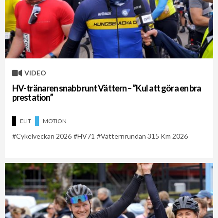
VIDEO
HV-tränaren snabb runt Vättern – ”Kul att göra en bra
prestation”
ELIT
MOTION
Cykelveckan 2026
HV71
Vätternrundan 315 Km 2026