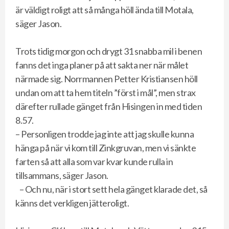
är väldigt roligt att så många höll ända till Motala,
säger Jason.
Trots tidig morgon och drygt 31 snabba mil i benen
fanns det inga planer på att sakta ner när målet
närmade sig. Norrmannen Petter Kristiansen höll
undan om att ta hem titeln ”först i mål”, men strax
därefter rullade gänget från Hisingen in med tiden
8.57.
– Personligen trodde jag inte att jag skulle kunna
hänga på när vi kom till Zinkgruvan, men vi sänkte
farten så att alla som var kvar kunde rulla in
tillsammans, säger Jason.
– Och nu, när i stort sett hela gänget klarade det, så
känns det verkligen jätteroligt.