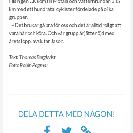
Hisingen CK kom till Motala och Vätternrundan 315
km med ett hundratal cyklister fördelade på olika
grupper.
– Det brukar gå bra för oss och det är alltid roligt att
vara här och köra. Och vår grupp är jättenöjd med
årets lopp, avslutar Jason.
Text: Thomas Bergkvist
Foto: Robin Pagmar
DELA DETTA MED NÅGON!