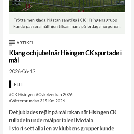
Trötta men glada. Nästan samtliga i CK Hisingens grupp
kunde passera mållinjen tillsammans på lördagsmorgonen.
ARTIKEL
Klang och jubel när Hisingen CK spurtade i
mål
2026-06-13
ELIT
CK Hisingen
Cykelveckan 2026
Vätternrundan 315 Km 2026
Det jublades rejält på målrakan när Hisingen CK
rullade in under målportalen i Motala.
I stort sett alla i en av klubbens grupper kunde