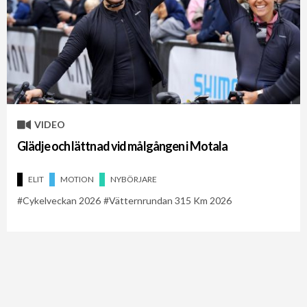
VIDEO
Glädje och lättnad vid målgången i Motala
ELIT
MOTION
NYBÖRJARE
Cykelveckan 2026
Vätternrundan 315 Km 2026