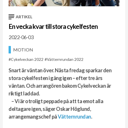
ARTIKEL
En vecka kvar till stora cykelfesten
2022-06-03
MOTION
Cykelveckan 2022
Vätternrundan 2022
Snart är väntan över. Nästa fredag sparkar den
stora cykelfesten i gång igen – efter tre års
väntan. Och arrangören bakom Cykelveckan är
riktigt laddad.
– Vi är otroligt peppade på att ta emot alla
deltagare igen, säger Oskar Höglund,
arrangemangschef på
Vätternrundan
.