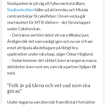
Stadsparken är på väg att fyllas med utställare,
Stadiumbutiken
håller på att inredas och Motala
centrum börjar få cykelfeber. Om en vecka går
startskottet för MTB-Vättern – det första loppet
under Cykelveckan.
– Det känns oerhört skönt att vara tillbaka i juni.
Äntligen blir det som vanligt igen och nu ser vi fram
emot att bjuda alla deltagare på riktigt bra
upplevelser under våra lopp, säger Oskar Höglund.
– Sedan kommer det så klart även arrangeras massa
aktiviteter även runt om, som våra partner hjälper till
med.
”Folk är på tårna och vet vad som ska
göras”
Under dagarna som återstår fram till start fortsätter