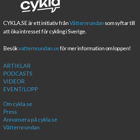
CYKLA.SE
är ett initiativ från
Vätternrundan
som syftar till
att öka intresset för cykling i Sverige.
Besök
vatternrundan.se
för mer information om loppen!
ARTIKLAR
PODCASTS
VIDEOR
EVENT/LOPP
Om cykla.se
Press
Annonsera på cykla.se
Vätternrundan