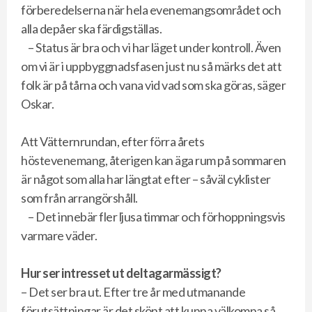
förberedelserna när hela evenemangsområdet och
alla depåer ska färdigställas.
– Status är bra och vi har läget under kontroll. Även
om vi är i uppbyggnadsfasen just nu så märks det att
folk är på tårna och vana vid vad som ska göras, säger
Oskar.
Att Vätternrundan, efter förra årets
höstevenemang, återigen kan äga rum på sommaren
är något som alla har längtat efter – såväl cyklister
som från arrangörshåll.
– Det innebär fler ljusa timmar och förhoppningsvis
varmare väder.
Hur ser intresset ut deltagarmässigt?
– Det ser bra ut. Efter tre år med utmanande
förutsättningar är det skönt att kunna välkomna så