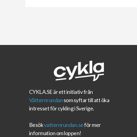
CYKLA.SE
är ett initiativ från
Vätternrundan
som syftar till att öka
intresset för cykling i Sverige.
Besök
vatternrundan.se
för mer
information om loppen!