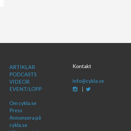
Kontakt
ARTIKLAR
PODCASTS
info@cykla.se
VIDEOR
EVENT/LOPP
Om cykla.se
Press
Annonsera på
cykla.se