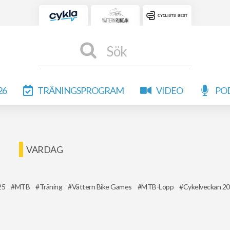
Sök
26
TRÄNINGSPROGRAM
VIDEO
PO
VARDAG
25
MTB
Träning
Vättern Bike Games
MTB-Lopp
Cykelveckan 2