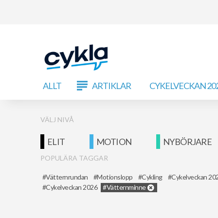
ALLT
ARTIKLAR
CYKELVECKAN 20
VÄLJ NIVÅ
ELIT
MOTION
NYBÖRJARE
POPULÄRA TAGGAR
Vätternrundan
Motionslopp
Cykling
Cykelveckan 20
Cykelveckan 2026
Vätternminne