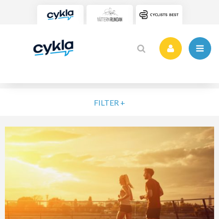
FILTER +
VÄLJ NIVÅ
ELIT
MOTION
NYBÖRJARE
VARDAG
POPULÄRA TAGGAR
SORTERA PÅ
Vätternrundan
Motionslopp
Cykling
Cykelveckan 2025
MTB
Träning
Vättern Bike Games
MTB-Lopp
RENSA FIL