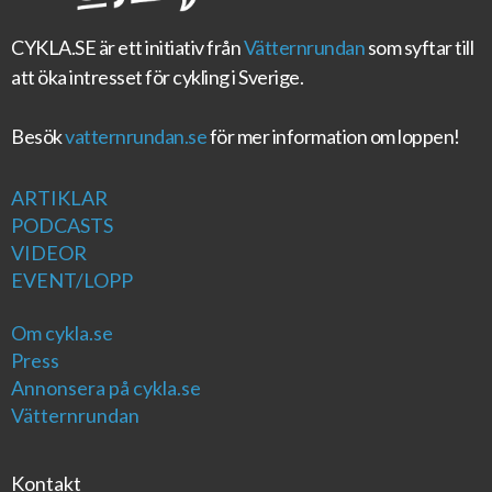
CYKLA.SE
är ett initiativ från
Vätternrundan
som syftar till
att öka intresset för cykling i Sverige.
Besök
vatternrundan.se
för mer information om loppen!
ARTIKLAR
PODCASTS
VIDEOR
EVENT/LOPP
Om cykla.se
Press
Annonsera på cykla.se
Vätternrundan
Kontakt