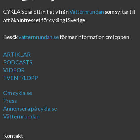
CYKLA.SE
är ett initiativ från
Vätternrundan
som syftar till
att öka intresset för cykling i Sverige.
Besök
vatternrundan.se
för mer information om loppen!
ARTIKLAR
PODCASTS
VIDEOR
EVENT/LOPP
Om cykla.se
Press
Annonsera på cykla.se
Vätternrundan
Kontakt