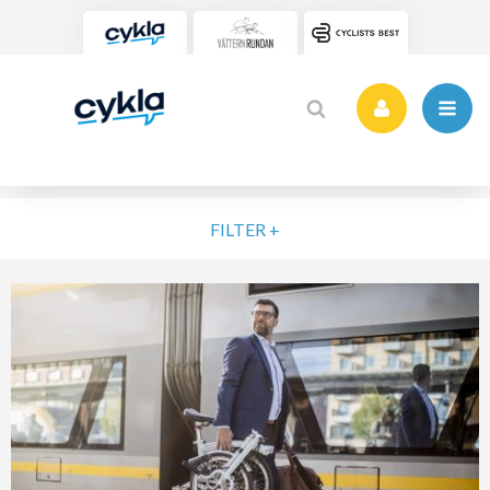
FILTER +
VÄLJ NIVÅ
ELIT
MOTION
NYBÖRJARE
VARDAG
POPULÄRA TAGGAR
SORTERA PÅ
Vätternrundan
Motionslopp
Cykling
Cykelveckan 2025
MTB
Träning
Vättern Bike Games
MTB-Lopp
RENSA FIL