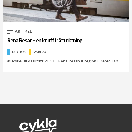
Cykelveckan 2021
Cykelveckan 2026
Region Örebro Län
ARTIKEL
Rena Resan – en knuff i rätt riktning
MOTION
VARDAG
Elcykel
Fossilfritt 2030 – Rena Resan
Region Örebro Län