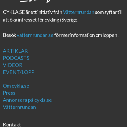
CYKLA.SE
är ett initiativ från
Vätternrundan
som syftar till
att öka intresset för cykling i Sverige.
Besök
vatternrundan.se
för mer information om loppen!
ARTIKLAR
PODCASTS
VIDEOR
EVENT/LOPP
Om cykla.se
Press
Annonsera på cykla.se
Vätternrundan
Kontakt