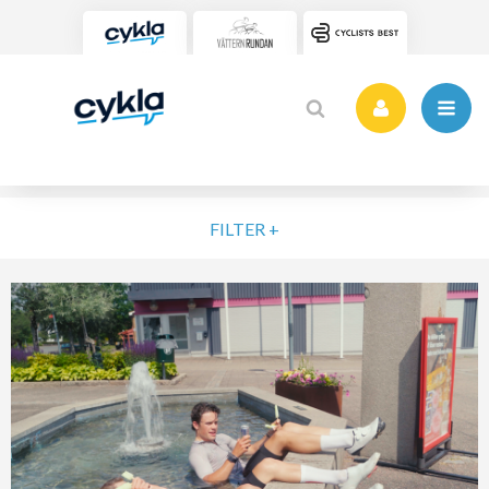
FILTER +
VÄLJ NIVÅ
ELIT
MOTION
NYBÖRJARE
VARDAG
POPULÄRA TAGGAR
SORTERA PÅ
Vätternrundan
Motionslopp
Cykling
Cykelveckan 2025
MTB
Träning
Vättern Bike Games
MTB-Lopp
RENSA FIL