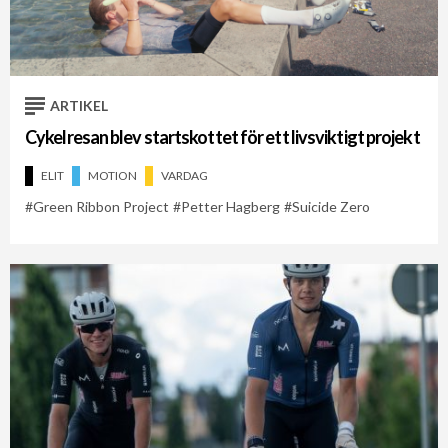
Cykelveckan 2021
Cykelveckan 2026
Petter Hagberg
ARTIKEL
Cykelresan blev startskottet för ett livsviktigt projekt
ELIT
MOTION
VARDAG
Green Ribbon Project
Petter Hagberg
Suicide Zero