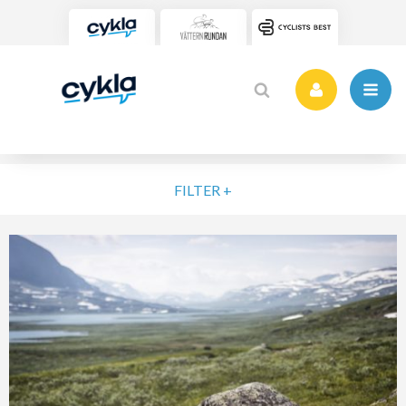
FILTER +
VÄLJ NIVÅ
ELIT
MOTION
NYBÖRJARE
VARDAG
POPULÄRA TAGGAR
SORTERA PÅ
Vätternrundan
Motionslopp
Cykling
Cykelveckan 2025
MTB
Träning
Vättern Bike Games
MTB-Lopp
RENSA FIL