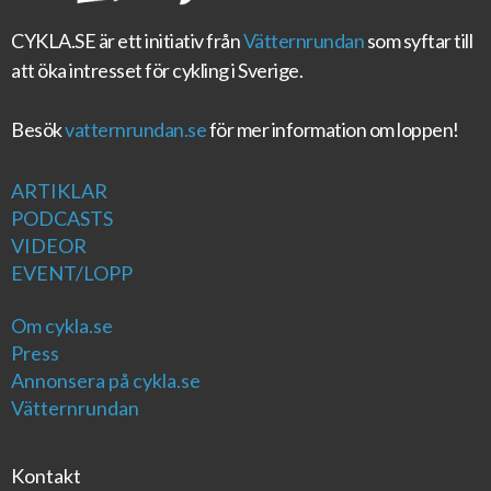
CYKLA.SE
är ett initiativ från
Vätternrundan
som syftar till
att öka intresset för cykling i Sverige.
Besök
vatternrundan.se
för mer information om loppen!
ARTIKLAR
PODCASTS
VIDEOR
EVENT/LOPP
Om cykla.se
Press
Annonsera på cykla.se
Vätternrundan
Kontakt