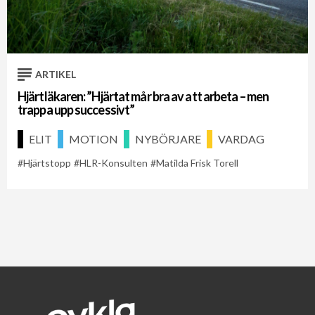
Cykelveckan 2021
Cykelveckan 2026
Matilda Frisk Torell
ARTIKEL
Hjärtläkaren: ”Hjärtat mår bra av att arbeta – men
trappa upp successivt”
ELIT
MOTION
NYBÖRJARE
VARDAG
Hjärtstopp
HLR-Konsulten
Matilda Frisk Torell