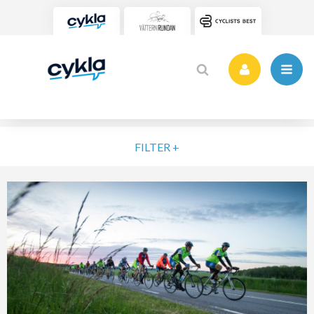
FILTER +
VÄLJ NIVÅ
ELIT
MOTION
NYBÖRJARE
VARDAG
POPULÄRA TAGGAR
SORTERA PÅ
Vätternrundan
Motionslopp
Cykling
Cykelveckan 2025
MTB
Träning
Vättern Bike Games
MTB-Lopp
RENSA FIL