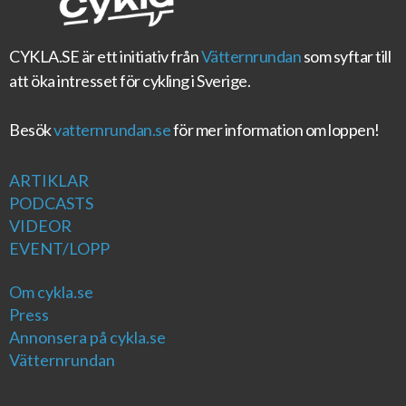
CYKLA.SE
är ett initiativ från
Vätternrundan
som syftar till
att öka intresset för cykling i Sverige.
Besök
vatternrundan.se
för mer information om loppen!
ARTIKLAR
PODCASTS
VIDEOR
EVENT/LOPP
Om cykla.se
Press
Annonsera på cykla.se
Vätternrundan