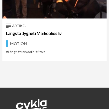
Cykelveckan 2021
Cykelveckan 2026
Markoolio
ARTIKEL
Längsta dygnet i Markoolios liv
MOTION
Långt
Markoolio
Stolt