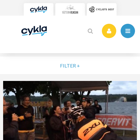
FILTER +
VÄLJ NIVÅ
ELIT
MOTION
NYBÖRJARE
VARDAG
POPULÄRA TAGGAR
SORTERA PÅ
Vätternrundan
Motionslopp
Cykling
Cykelveckan 2025
MTB
Träning
Vättern Bike Games
MTB-Lopp
RENSA FIL