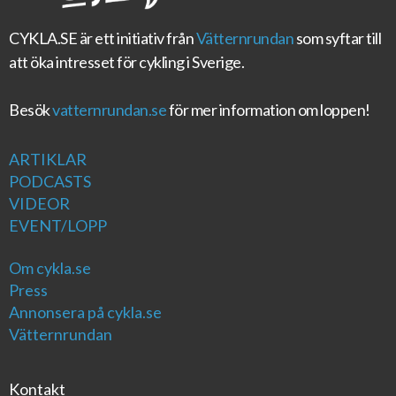
CYKLA.SE
är ett initiativ från
Vätternrundan
som syftar till
att öka intresset för cykling i Sverige.
Besök
vatternrundan.se
för mer information om loppen!
ARTIKLAR
PODCASTS
VIDEOR
EVENT/LOPP
Om cykla.se
Press
Annonsera på cykla.se
Vätternrundan
Kontakt