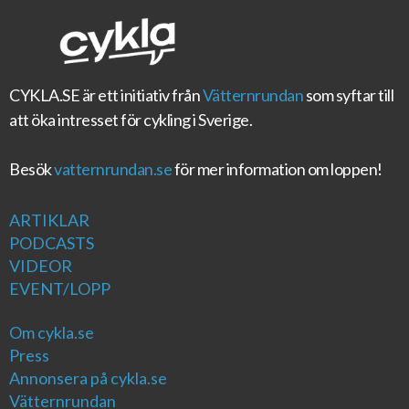
CYKLA.SE
är ett initiativ från
Vätternrundan
som syftar till
att öka intresset för cykling i Sverige.
Besök
vatternrundan.se
för mer information om loppen!
ARTIKLAR
PODCASTS
VIDEOR
EVENT/LOPP
Om cykla.se
Press
Annonsera på cykla.se
Vätternrundan