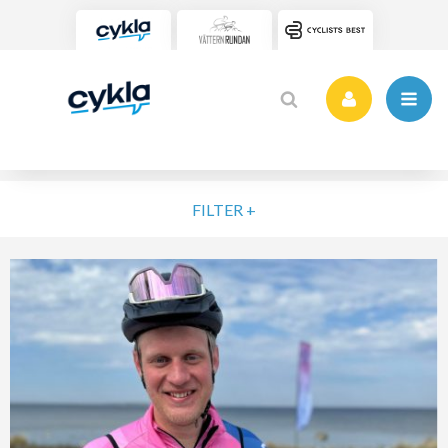
FILTER +
VÄLJ NIVÅ
ELIT
MOTION
NYBÖRJARE
VARDAG
POPULÄRA TAGGAR
SORTERA PÅ
Vätternrundan
Motionslopp
Cykling
Cykelveckan 2025
MTB
Träning
Vättern Bike Games
MTB-Lopp
RENSA FIL