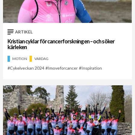
Cykelveckan 2021
Cykelveckan 2026
Imoveforcancer
ARTIKEL
Kristian cyklar för cancerforskningen – och söker
kärleken
MOTION
VARDAG
Cykelveckan 2024
Imoveforcancer
Inspiration