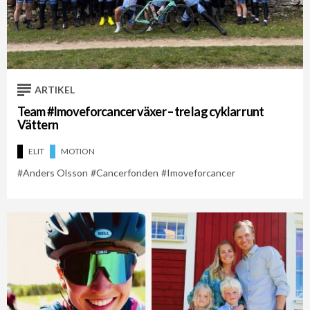
ARTIKEL
Team #Imoveforcancer växer – tre lag cyklar runt
Vättern
ELIT
MOTION
Anders Olsson
Cancerfonden
Imoveforcancer