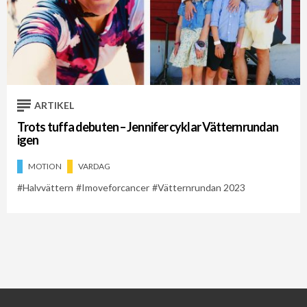
ARTIKEL
Trots tuffa debuten – Jennifer cyklar Vätternrundan
igen
MOTION
VARDAG
Halvvättern
Imoveforcancer
Vätternrundan 2023