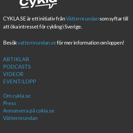
CYKLA.SE
är ett initiativ från
Vätternrundan
som syftar till
att öka intresset för cykling i Sverige.
Besök
vatternrundan.se
för mer information om loppen!
ARTIKLAR
PODCASTS
VIDEOR
EVENT/LOPP
Om cykla.se
Press
Annonsera på cykla.se
Vätternrundan