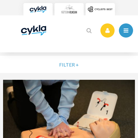
FILTER +
VÄLJ NIVÅ
ELIT
MOTION
NYBÖRJARE
VARDAG
POPULÄRA TAGGAR
SORTERA PÅ
Vätternrundan
Motionslopp
Cykling
Cykelveckan 2025
MTB
Träning
Vättern Bike Games
MTB-Lopp
RENSA FIL