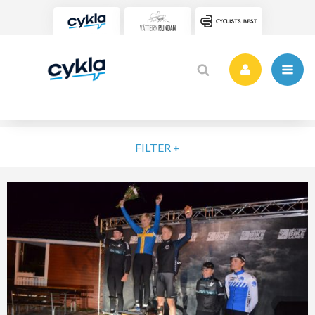
FILTER +
VÄLJ NIVÅ
ELIT
MOTION
NYBÖRJARE
VARDAG
POPULÄRA TAGGAR
SORTERA PÅ
Vätternrundan
Motionslopp
Cykling
Cykelveckan 2025
MTB
Träning
Vättern Bike Games
MTB-Lopp
RENSA FIL