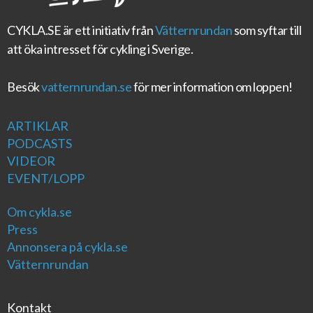
CYKLA.SE
är ett initiativ från
Vätternrundan
som syftar till
att öka intresset för cykling i Sverige.
Besök
vatternrundan.se
för mer information om loppen!
ARTIKLAR
PODCASTS
VIDEOR
EVENT/LOPP
Om cykla.se
Press
Annonsera på cykla.se
Vätternrundan
Kontakt