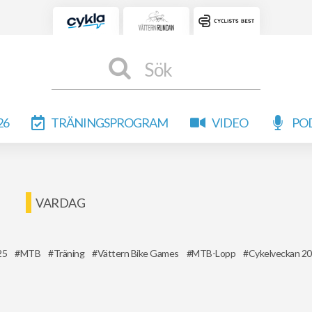
Sök
26
TRÄNINGSPROGRAM
VIDEO
PO
VARDAG
25
MTB
Träning
Vättern Bike Games
MTB-Lopp
Cykelveckan 2