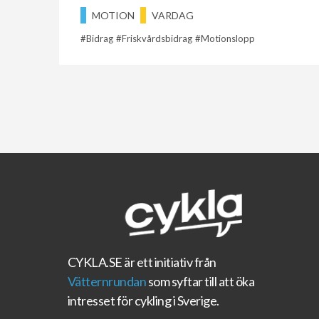
MOTION
VARDAG
Bidrag
Friskvårdsbidrag
Motionslopp
CYKLA.SE
är ett initiativ från
Vätternrundan
som syftar till att öka
intresset för cykling i Sverige.