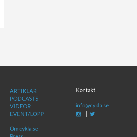
Kontakt
ARTIKLAR
PODCASTS
info@cykla.se
VIDEOR
EVENT/LOPP
Om cykla.se
Press