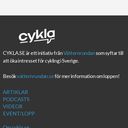
CYKLA.SE
är ett initiativ från
Vätternrundan
som syftar till
att öka intresset för cykling i Sverige.
Besök
vatternrundan.se
för mer information om loppen!
ARTIKLAR
PODCASTS
VIDEOR
EVENT/LOPP
Om cykla.se