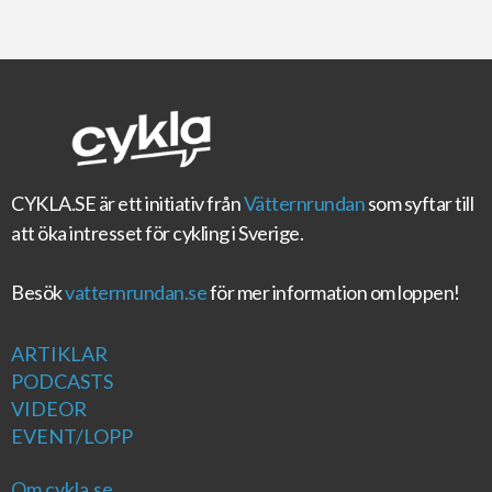
CYKLA.SE
är ett initiativ från
Vätternrundan
som syftar till
att öka intresset för cykling i Sverige.
Besök
vatternrundan.se
för mer information om loppen!
ARTIKLAR
PODCASTS
VIDEOR
EVENT/LOPP
Om cykla.se