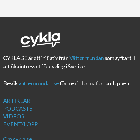
CYKLA.SE
är ett initiativ från
Vätternrundan
som syftar till
att öka intresset för cykling i Sverige.
Besök
vatternrundan.se
för mer information om loppen!
ARTIKLAR
PODCASTS
VIDEOR
EVENT/LOPP
Om cykla.se