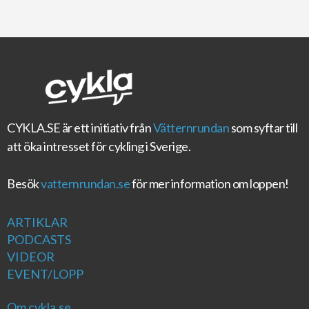
CYKLA.SE
är ett initiativ från
Vätternrundan
som syftar till
att öka intresset för cykling i Sverige.
Besök
vatternrundan.se
för mer information om loppen!
ARTIKLAR
PODCASTS
VIDEOR
EVENT/LOPP
Om cykla.se