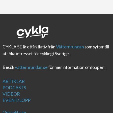
CYKLA.SE
är ett initiativ från
Vätternrundan
som syftar till
att öka intresset för cykling i Sverige.
Besök
vatternrundan.se
för mer information om loppen!
ARTIKLAR
PODCASTS
VIDEOR
EVENT/LOPP
Om cykla.se