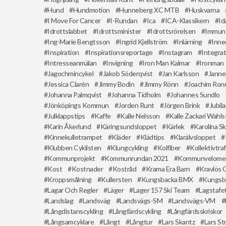
Hund
Hundmotion
Hunneberg XC MTB
Huskvarna
I Move For Cancer
I-Rundan
Ica
ICA-Klassikern
Id
Idrottslabbet
Idrottsminister
Idrottsrörelsen
Immunf
Ing-Marie Bengtsson
Ingrid Kjellström
Inlärning
Inne
Inspiration
Inspirationsreportage
Instagram
Integrat
Intresseanmälan
Invigning
Iron Man Kalmar
Ironman
Jagochmincykel
Jakob Söderqvist
Jan Karlsson
Janne
Jessica Clarén
Jimmy Bodin
Jimmy Rönn
Joachim Ro
Johanna Palmqvist
Johanna Tidholm
Johannes Sundlo
Jönköpings Kommun
Jorden Runt
Jörgen Brink
Jubila
Julklappstips
Kaffe
Kalle Nelsson
Kalle Zackari Wahl
Karin Åkerlund
Käringsundsloppet
Kärlek
Karolina S
Kinnekulletrampet
Kläder
Klädtips
Klarälvsloppet
Klubben Cyklisten
Klungcykling
Kolfiber
Kollektivtraf
Kommunprojekt
Kommunrundan 2021
Kommunvelome
Kost
Kostnader
Kostråd
Krama Era Barn
Kravlös 
Kroppsmålning
Kullersten
Kungsbacka BMX
Kungsb
Lagar Och Regler
Läger
Lager 157 Ski Team
Lagstafe
Landslag
Landsväg
Landsvägs-SM
Landsvägs-VM
Långdistanscykling
Långfärdscykling
Långfärdsskriskor
Långsamcyklare
Långt
Långtur
Lars Skantz
Lars S