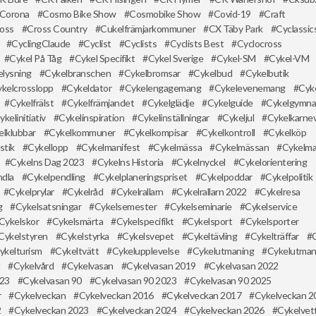
Corona
Cosmo Bike Show
Cosmobike Show
Covid-19
Craft
oss
Cross Country
Cukelfrämjarkommuner
CX Täby Park
Cyclassic
CyclingClaude
Cyclist
Cyclists
Cyclists Best
Cyclocross
Cykel På Tåg
Cykel Specifikt
Cykel Sverige
Cykel-SM
Cykel-VM
elysning
Cykelbranschen
Cykelbromsar
Cykelbud
Cykelbutik
kelcrosslopp
Cykeldator
Cykelengagemang
Cykelevenemang
Cyk
Cykelfrälst
Cykelfrämjandet
Cykelglädje
Cykelguide
Cykelgymna
ykelinitiativ
Cykelinspiration
Cykelinställningar
Cykeljul
Cykelkarnev
elklubbar
Cykelkommuner
Cykelkompisar
Cykelkontroll
Cykelköp
stik
Cykellopp
Cykelmanifest
Cykelmässa
Cykelmässan
Cykelm
Cykelns Dag 2023
Cykelns Historia
Cykelnyckel
Cykelorientering
ndla
Cykelpendling
Cykelplaneringspriset
Cykelpoddar
Cykelpolitik
Cykelprylar
Cykelråd
Cykelrallarn
Cykelrallarn 2022
Cykelresa
g
Cykelsatsningar
Cykelsemester
Cykelseminarie
Cykelservice
Cykelskor
Cykelsmärta
Cykelspecifikt
Cykelsport
Cykelsporter
Cykelstyren
Cykelstyrka
Cykelsvepet
Cykeltävling
Cykelträffar
ykelturism
Cykeltvätt
Cykelupplevelse
Cykelutmaning
Cykelutman
l
Cykelvård
Cykelvasan
Cykelvasan 2019
Cykelvasan 2022
023
Cykelvasan 90
Cykelvasan 90 2023
Cykelvasan 90 2025
r
Cykelveckan
Cykelveckan 2016
Cykelveckan 2017
Cykelveckan 2
2
Cykelveckan 2023
Cykelveckan 2024
Cykelveckan 2026
Cykelvet