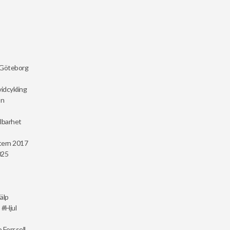
Göteborg
idcykling
on
lbarhet
tern 2017
025
älp
Hjul
 Forssell