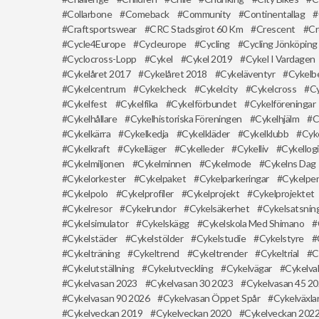
Collarbone
Comeback
Community
Continentallag
Craftsportswear
CRC Stadsgirot 60 Km
Crescent
Cr
Cycle4Europe
Cycleurope
Cycling
Cycling Jönköping
Cyclocross-Lopp
Cykel
Cykel 2019
Cykel I Vardagen
Cykelåret 2017
Cykelåret 2018
Cykeläventyr
Cykelb
Cykelcentrum
Cykelcheck
Cykelcity
Cykelcross
Cy
Cykelfest
Cykelfika
Cykelförbundet
Cykelföreningar
Cykelhållare
Cykelhistoriska Föreningen
Cykelhjälm
C
Cykelkärra
Cykelkedja
Cykelkläder
Cykelklubb
Cyk
Cykelkraft
Cykelläger
Cykelleder
Cykelliv
Cykellogi
Cykelmiljonen
Cykelminnen
Cykelmode
Cykelns Dag
Cykelorkester
Cykelpaket
Cykelparkeringar
Cykelpe
Cykelpolo
Cykelprofiler
Cykelprojekt
Cykelprojektet
Cykelresor
Cykelrundor
Cykelsäkerhet
Cykelsatsnin
Cykelsimulator
Cykelskägg
Cykelskola Med Shimano
Cykelstäder
Cykelstölder
Cykelstudie
Cykelstyre
Cykelträning
Cykeltrend
Cykeltrender
Cykeltrial
C
Cykelutställning
Cykelutveckling
Cykelvägar
Cykelva
Cykelvasan 2023
Cykelvasan 30 2023
Cykelvasan 45 2
Cykelvasan 90 2026
Cykelvasan Öppet Spår
Cykelväxla
Cykelveckan 2019
Cykelveckan 2020
Cykelveckan 202