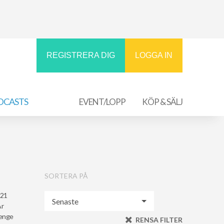
REGISTRERA DIG
LOGGA IN
DCASTS
EVENT/LOPP
KÖP & SÄLJ
SORTERA PÅ
021
År
lenge
RENSA FILTER