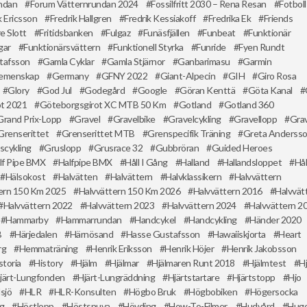
ndan
Forum Vätternrundan 2024
Fossilfritt 2030 – Rena Resan
Fotboll
k Ericsson
Fredrik Hallgren
Fredrik Kessiakoff
Fredrika Ek
Friends
e Slott
Fritidsbanken
Fulgaz
Funäsfjällen
Funbeat
Funktionär
gar
Funktionärsvättern
Funktionell Styrka
Funride
Fyen Rundt
stafsson
Gamla Cyklar
Gamla Stjärnor
Ganbarimasu
Garmin
emenskap
Germany
GFNY 2022
Giant-Alpecin
GIH
Giro Rosa
Glory
God Jul
Godegård
Google
Göran Kenttä
Göta Kanal
ot 2021
Göteborgsgirot XC MTB 50 Km
Gotland
Gotland 360
Grand Prix-Lopp
Gravel
Gravelbike
Gravelcykling
Gravellopp
Grav
Grenserittet
Grenserittet MTB
Grenspecifik Träning
Greta Anderss
scykling
Gruslopp
Grusrace 32
Gubbröran
Guided Heroes
lf Pipe BMX
Halfpipe BMX
Håll I Gång
Halland
Hallandsloppet
Hål
Hälsokost
Halvätten
Halvättern
Halvklassikern
Halvvättern
ern 150 Km 2025
Halvvättern 150 Km 2026
Halvvättern 2016
Halvvät
Halvvättern 2022
Halvvättern 2023
Halvvättern 2024
Halvvättern 2
Hammarby
Hammarrundan
Handcykel
Handcykling
Händer 2020
B
Härjedalen
Härnösand
Hasse Gustafsson
Hawaiiskjorta
Heart
rg
Hemmaträning
Henrik Eriksson
Henrik Höjer
Henrik Jakobsson
storia
History
Hjälm
Hjälmar
Hjälmaren Runt 2018
Hjälmtest
Hj
järt-Lungfonden
Hjärt-Lungräddning
Hjärtstartare
Hjärtstopp
Hjo
lsjö
HLR
HLR-Konsulten
Högbo Bruk
Högbobiken
Högersocka
ng
Höstlopp
Höstsnuva
Hövding
How-To-Filmer
Hudvård
Hugo