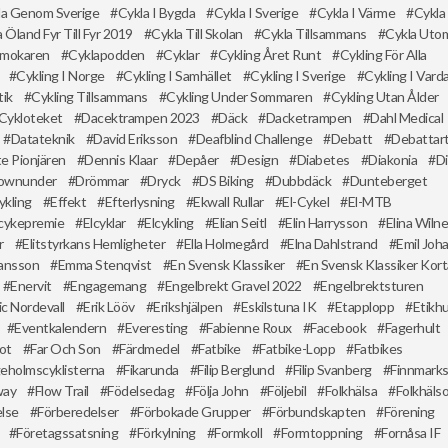
la Genom Sverige
Cykla I Bygda
Cykla I Sverige
Cykla I Värme
Cykla
 Öland Fyr Till Fyr 2019
Cykla Till Skolan
Cykla Tillsammans
Cykla Uto
rmokaren
Cyklapodden
Cyklar
Cykling Året Runt
Cykling För Alla
Cykling I Norge
Cykling I Samhället
Cykling I Sverige
Cykling I Var
tik
Cykling Tillsammans
Cykling Under Sommaren
Cykling Utan Ålder
Cykloteket
Dacektrampen 2023
Däck
Dacketrampen
Dahl Medical
Datateknik
David Eriksson
Deafblind Challenge
Debatt
Debattart
te Pionjären
Dennis Klaar
Depåer
Design
Diabetes
Diakonia
D
ownunder
Drömmar
Dryck
DS Biking
Dubbdäck
Dunteberget
ykling
Effekt
Efterlysning
Ekwall Rullar
El-Cykel
El-MTB
lcykepremie
Elcyklar
Elcykling
Elian Seitl
Elin Harrysson
Elina Wiln
r
Elitstyrkans Hemligheter
Ella Holmegård
Elna Dahlstrand
Emil Joh
ansson
Emma Stenqvist
En Svensk Klassiker
En Svensk Klassiker Kort
Enervit
Engagemang
Engelbrekt Gravel 2022
Engelbrektsturen
ic Nordevall
Erik Lööv
Erikshjälpen
Eskilstuna IK
Etapplopp
Etikh
Eventkalendern
Everesting
Fabienne Roux
Facebook
Fagerhult
rot
Far Och Son
Färdmedel
Fatbike
Fatbike-Lopp
Fatbikes
geholmscyklisterna
Fikarunda
Filip Berglund
Filip Svanberg
Finnmark
way
Flow Trail
Födelsedag
Följa John
Följebil
Folkhälsa
Folkhälso
lse
Förberedelser
Förbokade Grupper
Förbundskapten
Förening
Företagssatsning
Förkylning
Formkoll
Formtoppning
Fornåsa IF