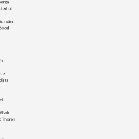
berga
terhall
Grandien
öskel
in
lse
lists
n
cet
Bok
tt Thorén
xx