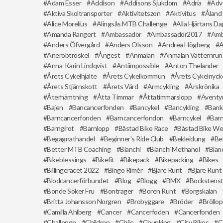
Adam Esser
Addison
Addisons Sjukdom
Adria
Adv
Aktiva Skoltransporter
Aktivitetszon
Aktivitus
Åland
Alice Morelius
Alingsås MTB Challenge
Alla Hjärtans Da
Amanda Rangert
Ambassadör
Ambassadör2017
Amb
Anders Öfvergård
Anders Olsson
Andrea Högberg
A
Anerobtröskel
Ångest
Anmälan
Anmälan Vätternru
Anna-Karin Lindqvist
Antiimpossible
Anton Thelander
Årets Cykelhjälte
Årets Cykelkommun
Årets Cykelnyck
Årets Stjärnskott
Årets Värd
Armcykling
Årskrönika
Återhämtning
Åtta Timmar
Åttatimmarslopp
Äventy
Bajen
Bancancerfonden
Bancykel
Bancykling
Bank
Barncancerfonden
Barncancerfondon
Barncykel
Barn
Barngirot
Barnlopp
Båstad Bike Race
Båstad Bike W
Begagnathandel
Beginner's Ride Club
Bekleidung
Be
Better MTB Coaching
Bianchi
Bianchi Methanol
Bian
Bikeblessings
Bikefit
Bikepack
Bikepacking
Bikes
Billingeracet 2022
Bingo Rimér
Bjäre Runt
Bjäre Runt
Blodcancerförbundet
Blog
Blogg
BMX
Bockstens
Bonde Söker Fru
Bontrager
Boren Runt
Borgskalan
Britta Johansson Norgren
Brobyggare
Bröder
Bröllop
Camilla Ahlberg
Cancer
Cancerfoden
Cancerfonden
Challenge
Children
Chile
Chunking
City Bikes
C