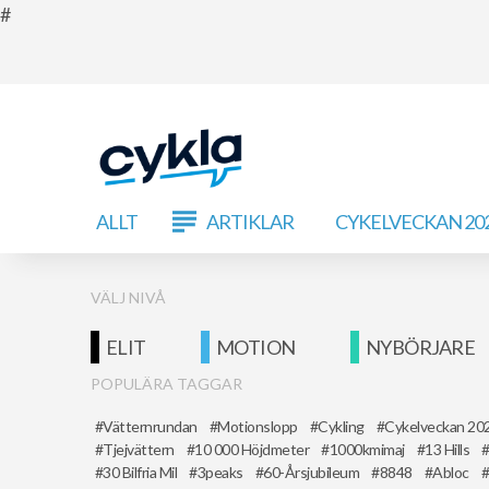
ALLT
ARTIKLAR
CYKELVECKAN 20
VÄLJ NIVÅ
ELIT
MOTION
NYBÖRJARE
POPULÄRA TAGGAR
Vätternrundan
Motionslopp
Cykling
Cykelveckan 20
Tjejvättern
10 000 Höjdmeter
1000kmimaj
13 Hills
30 Bilfria Mil
3peaks
60-Årsjubileum
8848
Abloc