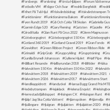
Forsbergs
Forskning
Första Hjälpen
Forum Vätternru
Fotbolls-VM
Frågor Och Svar
Fredrik Bergfeldt
Fredri
Frihet På Två Hjul
Friskvårdsbidrag
Friskvårdstrampen Tr
Funktionärer
Funktionärerna Bakom
Funktionärsförenin
Fyen Rundt 2019
Gå Och Cykla Till Skolan
Gabriella Gu
Garmin Edge 520
Gary Fleming
Gatsten
Gazelle
G
GirodiItalia
Glan Runt På Grus 2022
Glenn Magnusson
Göteborgsgirot
Göteborgsgirot 150 Km
Göteborgsgir
Gotland 360 2019
Gotland Gravel 2019
Gran Fondo
Graviditet
Green Ribbon Project
Green Ribbon Ride
Grimaldi
GripGrab
Gruppcykling
Gruppträning
Gru
Gunilla Brynell-Johansson
Gyllene Hjulet
Half Pipe
Ha
Hållbart Resande
Hallbyrundan 2018
Hålltider
Hälsa
Halvvättern 150 Km
Halvvättern 150 Km 2022
Halvvätt
Halvvättern 2018
Halvvättern 2019
Halvvättern 2021
Halvvättern 2026
Halvvättern2017
Halvvätterns Start
Handikappidrott
Handyckel
Hansa Bygg Grand Prix MT
Hedebytrampen
Hejaklack
Helena Enqvist
Helsingbo
Herrestadsfjällsloppet
Hisingen CK
Hisingen Runt
Hi
Hjälp! Jag Ska Cykla Vättern!
Hjärnspöken
Hjärnvilja
H
Hjulångare
Hjulgran
Hjuljakten
Hjuljakten 2020
Hju
Höghjuling
Hökensås Runt
Honungsbullar
Höstcykli