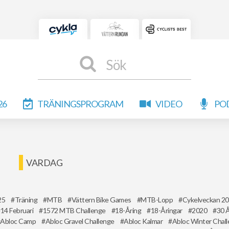
Sök
26
TRÄNINGSPROGRAM
VIDEO
PO
VARDAG
25
Träning
MTB
Vättern Bike Games
MTB-Lopp
Cykelveckan 2
14 Februari
1572 MTB Challenge
18-Åring
18-Åringar
2020
30 
Abloc Camp
Abloc Gravel Challenge
Abloc Kalmar
Abloc Winter Chal