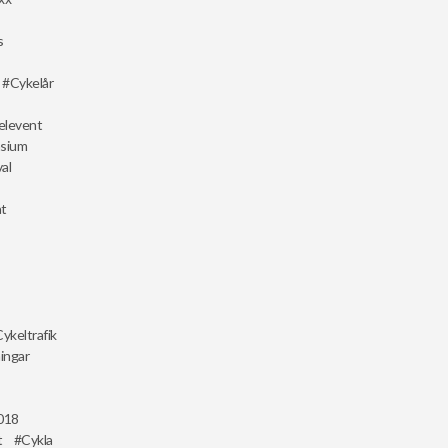
s
Cykelår
elevent
sium
al
at
Cykeltrafik
ingar
018
t
Cykla