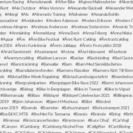
enture Racing
Aerodynamik
After Bike
Agnes Maltesdotter
Åkers
 Runt
Ale Outdoor
Alex Voronov
Alexander Bäckvall
Alexander Wet
g
Allergi
Als
Alternativ Träning
Alzheimer
Amanda Bohlin
assadörer
Andalusien
Anders Adamson
Anders Eriksson
Anders 
ndreas Almgren
Andreas Andersson
Andreas Söderström
Anerob Tr
ndan
Anmälning
Anmeldung
Anna Beck
Anna Friborg
Anna Niska
Appar
Åre
Åre Bike Festival
Året Runt-Cykling
Åretruntcykling
el 2026
Årets Funktionär
Årets Julklapp
Årets Postcyklist 2018
Arvid Sandstedt
Asatrampet
Astma
Äta Hälsosamt
Återbruk
r
Äventyrscykling
Babben Larsson
Backar
Backtävling
Bad Gaste
eryd
Bansträckning
Banvallar
Barn
Barn Med Särskilda Behov
cykling
Barndiabetesfonden
Barnens Klassiker
Barnens Rätt Till Röre
eek
Båstad Bike Week Rogaining
Båstad Landsvägsstafett
Beardedcyc
lysning
Bergcykelparken
Bergslagen Bike Race 2022
Bernt Johansso
chisverige
Bidrag
Bike In Bergslagen
Bike In Tweed
Bike In-Vigsel
Biketransalp
Bilbao
Bildspel
Bildspel Cykelveckan 2021
Billingera
 2019
Björn Johansson
Bjørn H Moshuus
Blåst
Blocket
turen 2019
Boende
Boenden
Bohustrampet
Bohustrampet 2021
Bra Bil XC MTB
Bra Mat För Tarmarna
Branäs
Bränsle
Bring
Bri
Bromsar
Bröstcancerfonden
Bryntesson
Buss Ohoj!
Cai Vogl
Canyon
Carlsberg
Carlsberg Alcohol Free
Cellgifter
Certifiering
K Bure
CK Falken
CK Hisingen
CK Hymer
CK Wänershof
Cksub