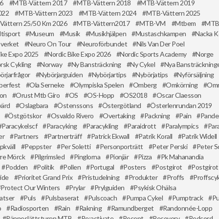
16
MTB-Vättern 2017
MTB-Vättern 2018
MTB-Vättern 2019
022
MTB-Vättern 2023
MTB-Vättern 2024
MTB-Vättern 2025
Vättern 25/50 Km 2026
MTB-Vättern2017
MTB-VM
Mtbem
MT
tisport
Museum
Musik
Musikhjälpen
Mustaschkampen
Nacka 
sverket
Neuro On Tour
Neuroförbundet
Nils Van Der Poel
ike Expo 2025
Nordic Bike Expo 2026
Nordic Sports Academy
Norge
rsk Cykling
Norway
Ny Bansträckning
Ny Cykel
Nya Bansträckning
örjarfrågor
Nybörjarguiden
Nybörjartips
Nybörjatips
Nyförsäljning
berfest
Ola Serneke
Olympiska Spelen
Omberg
Omkörning
Omr
ion
Orust Mtb Giro
OS
OS-Hopp
OS2018
Oscar Claesson
värd
Oslagbara
Östenssons
Östergötland
Österlenrundan 2019
Östgötskor
Osvaldo Rivero
Overtaking
Packning
Pain
Pande
Paracykelscf
Paracyking
Paracykling
Paraidrott
Paralympics
Par
er
Partners
Partnerträff
Patrick Ekwall
Patrik Korall
Patrik Widell
pkväll
Peppster
Per Soletti
Personporträtt
Peter Perski
Peter S
rre Mörck
Pilgrimsled
Pinglorna
Pionjär
Pizza
Pk Mahanandia
Podden
Politik
Pollen
Portugal
Posters
Postgirot
Postgiro
ide
Prioritet Grand Prix
Pristudelning
Produkter
Proffs
Proffscyk
Protect Our Winters
Prylar
Prylguiden
Psykisk Ohälsa
latser
Puls
Pulsbaserat
Pulscoach
Pumpa Cykel
Pumptrack
Pu
o
Radiosporten
Rain
Rakning
Ramundberget
Randonnée-Lopp
Ränneslättsturen MTB
Re:activate
Recept
Recovery
Redcord