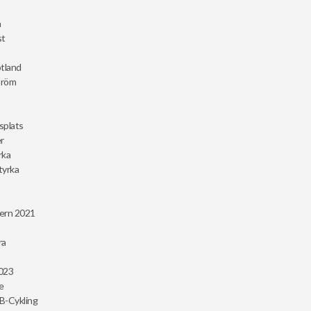
n
st
tland
tröm
splats
r
rka
tyrka
tern 2021
ra
023
e
-Cykling