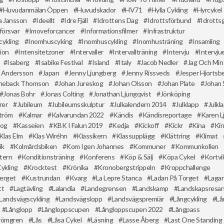
Huvudanmälan Öppen
Huvudskador
HV71
Hylla Cykling
Hyrcykel
a Jansson
Ideellt
Idre Fjäll
Idrottens Dag
Idrottsförbund
Idrotts
örsvar
Imoveforcancer
Informationsfilmer
Infrastruktur
cykling
Inomhuscyking
Inomhuscykling
Inomhusträning
Insamling
ion
Intensitetzoner
Intervaller
Intervallträning
Intervju
Intervju
Isaberg
Isabike Festival
Island
Italy
Jacob Nedler
Jag Och Min
 Andersson
Japan
Jenny Ljungberg
Jenny Rissveds
Jesper Hjortsb
nneback Thomson
Johan Jureskog
Johan Olsson
Johan Plate
Johan
Jonas Bohr
Jonas Colting
Jonathan Ljungqvist
Jönköping
rer
Jubileum
Jubileumsskulptur
Julkalendern 2014
Julklapp
Julkl
ström
Kalmar
Kalvarundan 2022
Kändis
Kändisreportage
Karen 
kog
Kasseien
KBK I Falun 2019
Kedja
Kickoff
Kickr
Kina
Kin
Klas Elm
Klas Wiréhn
Klassikern
Klassupplägg
Klättring
Klimat
ik
Kolmårdsbiken
Kom Igen Johannes
Kommuner
Kommunkollen
tern
Konditionsträning
Konferens
Köp & Sälj
Köpa Cykel
Kortvi
Cykling
Krocktest
Krönika
Kronobergstrippeln
Kroppchallenge
erget
Kustrundan
Kvarg
La Lepre Stanca
Ladan På Torget
Lagar
tt
Lagtävling
Lalandia
Landegrensen
Landskamp
Landskapsresa
Landsvägscykling
Landsvägslopp
Landsvägspremiär
Långcykling
Lå
Långlopp
Långloppscupen
Långloppscupen 2022
Långpass
trömgren
Lås
Låsa Cykel
Läsning
Lasse Åberg
Last One Standing