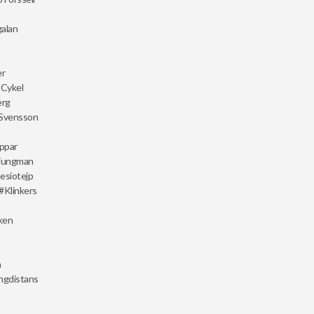
galan
er
 Cykel
erg
 Svensson
appar
Ljungman
esiotejp
Klinkers
ken
n
ngdistans