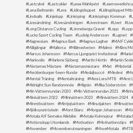
Lastcykel
Lastcyklar
Lawa Wahlqvist
Learnswedishcu
Lena Beltramin
Lera
Lidingöloppet
Lidingöloppet Mtb
Lindvalls
Linjelopp
Linköping
Linköpings Kommun
L
Livesändning
Livesändningen
Livestream
Livet
Liv
Long Distance Cycling
Lönneberga Gravel
Lopp
Lopp
Lucky Sport Cycling Team
Ludvig Andersson
Lugnet
Magnesium
Magnus Bark
Magnus Lagher
MAIF Cykli
Målgångar
Mallorca
Målmedveten
Malmö
Måns Möl
Marcus Johansson
Marcus Ljungqvist Invitational
Maria 
Markoolio
Marlene Sjöberg
Martin Hörtin
Martin Söd
Mästarnas Mästare
Mästarnasmästare
Mat
Material
Mecklenburger-Seen-Runde
Medaljsuccé
Medevi
Me
Mental Träning
Mentalträning
Mera Lera MTB
Mest 
Midnight Sun Randonnnée
Migrän
Mika Söderström
Min Vätternrundan 2020
Min Vätternrundan 2021
Minh
Minivättern 2022
Minivättern 2023
Minivättern 2024
Minmtbvättern
Mintjejvättern
Minutjakten
Minvätte
Mjölksyratröskeln
Mont Blanc
Morgan Johansson
Mör
Motala AIF Serneke Allebike
Motala Kvinnojour
Motalac
Motionslopp Utomlands
Motivation
Motivationstips
Movember
Movemberutmaningen
MoveMotala
MTB