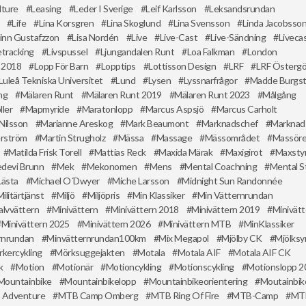
lture
Leasing
Leder I Sverige
Leif Karlsson
Leksandsrundan
Life
Lina Korsgren
Lina Skoglund
Lina Svensson
Linda Jacobsso
inn Gustafzzon
Lisa Nordén
Live
Live-Cast
Live-Sändning
Liveca
etracking
Livspussel
Ljungandalen Runt
Loa Falkman
London
 2018
Lopp För Barn
Lopptips
Lottisson Design
LRF
LRF Östergö
Luleå Tekniska Universitet
Lund
Lysen
Lyssnarfrågor
Madde Burgs
ng
Mälaren Runt
Mälaren Runt 2019
Mälaren Runt 2023
Målgång
ler
Mapmyride
Maratonlopp
Marcus Aspsjö
Marcus Carholt
Nilsson
Marianne Areskog
Mark Beaumont
Marknadschef
Marknad
erström
Martin Strugholz
Mässa
Massage
Mässområdet
Massöre
Matilda Frisk Torell
Mattias Reck
Maxida Märak
Maxigirot
Maxsty
devi Brunn
Mek
Mekonomen
Mens
Mental Coachning
Mental S
Lästa
Michael O´Dwyer
Miche Larsson
Midnight Sun Randonnée
Militärtjänst
Miljö
Miljöpris
Min Klassiker
Min Vätternrundan
alvvättern
Minivättern
Minivättern 2018
Minivättern 2019
Minivät
Minivättern 2025
Minivättern 2026
Minivättern MTB
MinKlassiker
rnrundan
Minvätternrundan100km
Mix Megapol
Mjölby CK
Mjölksy
kercykling
Mörksuggejakten
Motala
Motala AIF
Motala AIF CK
k
Motion
Motionär
Motioncykling
Motionscykling
Motionslopp 2
Mountainbike
Mountainbikelopp
Mountainbikeorientering
Moutainbik
 Adventure
MTB Camp Omberg
MTB Ring Of Fire
MTB-Camp
MTB