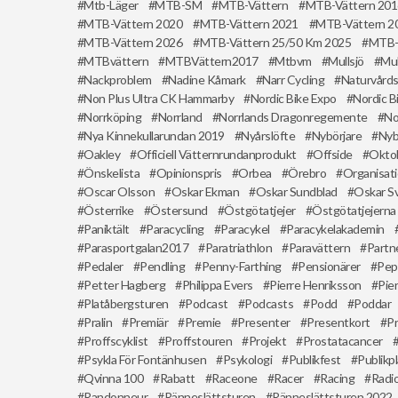
Mtb-Läger
MTB-SM
MTB-Vättern
MTB-Vättern 20
MTB-Vättern 2020
MTB-Vättern 2021
MTB-Vättern 2
MTB-Vättern 2026
MTB-Vättern 25/50 Km 2025
MTB-
MTBvättern
MTBVättern2017
Mtbvm
Mullsjö
Mul
Nackproblem
Nadine Kåmark
Narr Cycling
Naturvård
Non Plus Ultra CK Hammarby
Nordic Bike Expo
Nordic B
Norrköping
Norrland
Norrlands Dragonregemente
No
Nya Kinnekullarundan 2019
Nyårslöfte
Nybörjare
Nyb
Oakley
Officiell Vätternrundanprodukt
Offside
Okto
Önskelista
Opinionspris
Orbea
Örebro
Organisat
Oscar Olsson
Oskar Ekman
Oskar Sundblad
Oskar S
Österrike
Östersund
Östgötatjejer
Östgötatjejerna
Paniktält
Paracycling
Paracykel
Paracykelakademin
Parasportgalan2017
Paratriathlon
Paravättern
Partn
Pedaler
Pendling
Penny-Farthing
Pensionärer
Pep
Petter Hagberg
Philippa Evers
Pierre Henriksson
Pie
Platåbergsturen
Podcast
Podcasts
Podd
Poddar
Pralin
Premiär
Premie
Presenter
Presentkort
Pr
Proffscyklist
Proffstouren
Projekt
Prostatacancer
Psykla För Fontänhusen
Psykologi
Publikfest
Publikp
Qvinna 100
Rabatt
Raceone
Racer
Racing
Radi
Randonneur
Ränneslättsturen
Ränneslättsturen 2022