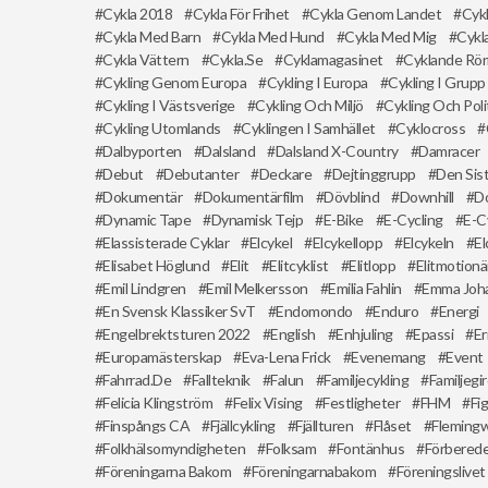
Cykla 2018
Cykla För Frihet
Cykla Genom Landet
Cyk
Cykla Med Barn
Cykla Med Hund
Cykla Med Mig
Cykla
Cykla Vättern
Cykla.se
Cyklamagasinet
Cyklande Rö
Cykling Genom Europa
Cykling I Europa
Cykling I Grupp
Cykling I Västsverige
Cykling Och Miljö
Cykling Och Poli
Cykling Utomlands
Cyklingen I Samhället
Cyklocross
Dalbyporten
Dalsland
Dalsland X-Country
Damracer
Debut
Debutanter
Deckare
Dejtinggrupp
Den Sis
Dokumentär
Dokumentärfilm
Dövblind
Downhill
D
Dynamic Tape
Dynamisk Tejp
E-Bike
E-Cycling
E-C
Elassisterade Cyklar
Elcykel
Elcykellopp
Elcykeln
E
Elisabet Höglund
Elit
Elitcyklist
Elitlopp
Elitmotionä
Emil Lindgren
Emil Melkersson
Emilia Fahlin
Emma Joh
En Svensk Klassiker SvT
Endomondo
Enduro
Energi
Engelbrektsturen 2022
English
Enhjuling
Epassi
Er
Europamästerskap
Eva-Lena Frick
Evenemang
Event
Fahrrad.de
Fallteknik
Falun
Familjecykling
Familjegi
Felicia Klingström
Felix Vising
Festligheter
FHM
Fi
Finspångs CA
Fjällcykling
Fjällturen
Flåset
Fleming
Folkhälsomyndigheten
Folksam
Fontänhus
Förberede
Föreningarna Bakom
Föreningarnabakom
Föreningslivet