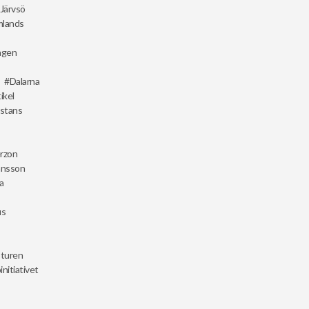
 Järvsö
mlands
dagen
Dalarna
ikel
istans
erzon
ansson
a
us
sturen
initiativet