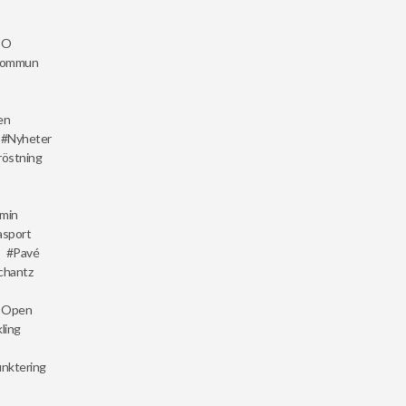
BO
Kommun
en
Nyheter
östning
min
asport
Pavé
chantz
t Open
ling
nktering