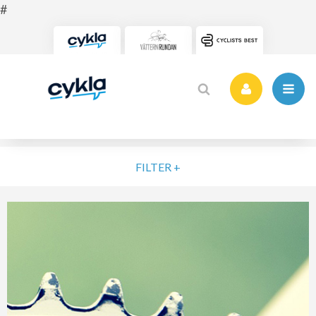
FILTER +
VÄLJ NIVÅ
ELIT
MOTION
NYBÖRJARE
VARDAG
POPULÄRA TAGGAR
SORTERA PÅ
Vätternrundan
Motionslopp
Cykling
Cykelveckan 2025
Träning
MTB