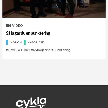
Cykelveckan 2021
Cykelveckan 2026
Nybörjatips
VIDEO
Så lagar du en punktering
MOTION
NYBÖRJARE
How-To-Filmer
Nybörjatips
Punktering