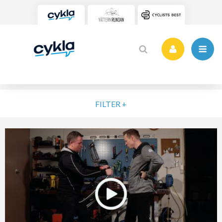
FILTER +
VÄLJ NIVÅ
ELIT
MOTION
NYBÖRJARE
VARDAG
POPULÄRA TAGGAR
SORTERA PÅ
Vätternrundan
Motionslopp
Cykling
Cykelveckan 2025
MTB
Träning
Vättern Bike Games
MTB-Lopp
RENSA FIL