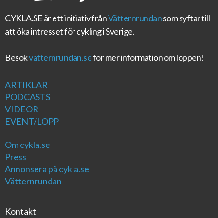
CYKLA.SE
är ett initiativ från
Vätternrundan
som syftar till
att öka intresset för cykling i Sverige.
Besök
vatternrundan.se
för mer information om loppen!
ARTIKLAR
PODCASTS
VIDEOR
EVENT/LOPP
Om cykla.se
Press
Annonsera på cykla.se
Vätternrundan
Kontakt