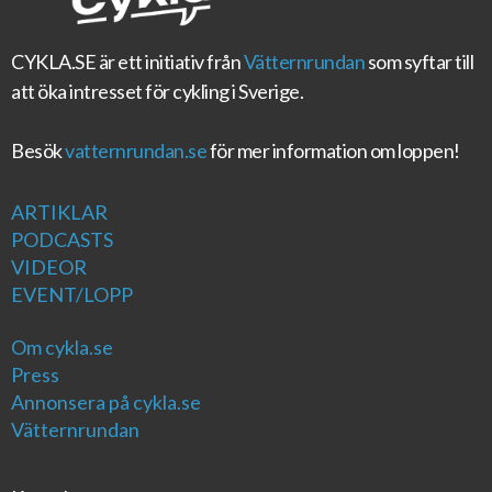
CYKLA.SE
är ett initiativ från
Vätternrundan
som syftar till
att öka intresset för cykling i Sverige.
Besök
vatternrundan.se
för mer information om loppen!
ARTIKLAR
PODCASTS
VIDEOR
EVENT/LOPP
Om cykla.se
Press
Annonsera på cykla.se
Vätternrundan