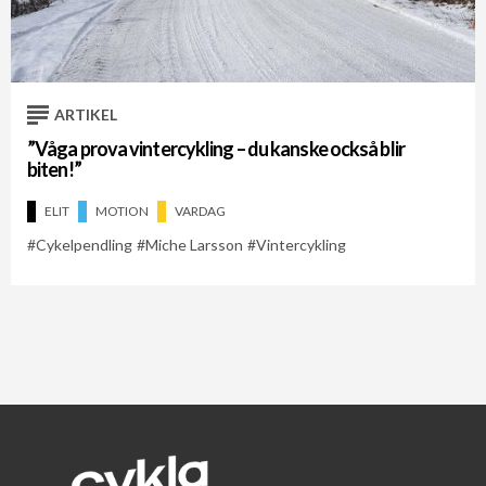
Cykelveckan 2021
Cykelveckan 2026
Miche Larsson
ARTIKEL
”Våga prova vintercykling – du kanske också blir
biten!”
ELIT
MOTION
VARDAG
Cykelpendling
Miche Larsson
Vintercykling