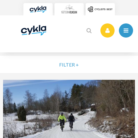
FILTER +
VÄLJ NIVÅ
ELIT
MOTION
NYBÖRJARE
VARDAG
POPULÄRA TAGGAR
SORTERA PÅ
Vätternrundan
Motionslopp
Cykling
Cykelveckan 2025
MTB
Träning
Vättern Bike Games
MTB-Lopp
RENSA FIL