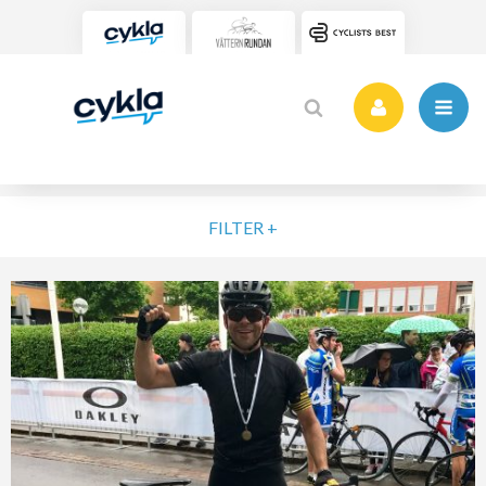
FILTER +
VÄLJ NIVÅ
ELIT
MOTION
NYBÖRJARE
VARDAG
POPULÄRA TAGGAR
SORTERA PÅ
Vätternrundan
Motionslopp
Cykling
Cykelveckan 2025
MTB
Träning
Vättern Bike Games
MTB-Lopp
RENSA FIL