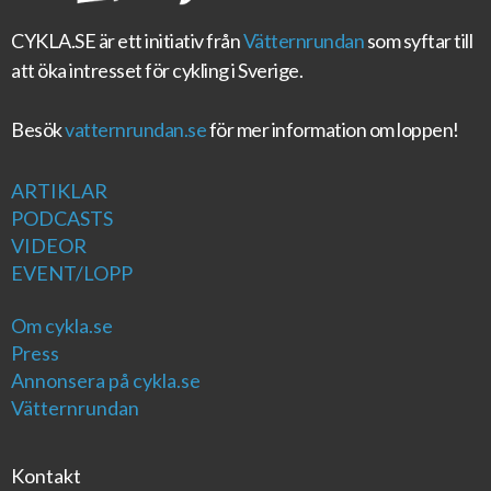
CYKLA.SE
är ett initiativ från
Vätternrundan
som syftar till
att öka intresset för cykling i Sverige.
Besök
vatternrundan.se
för mer information om loppen!
ARTIKLAR
PODCASTS
VIDEOR
EVENT/LOPP
Om cykla.se
Press
Annonsera på cykla.se
Vätternrundan
Kontakt