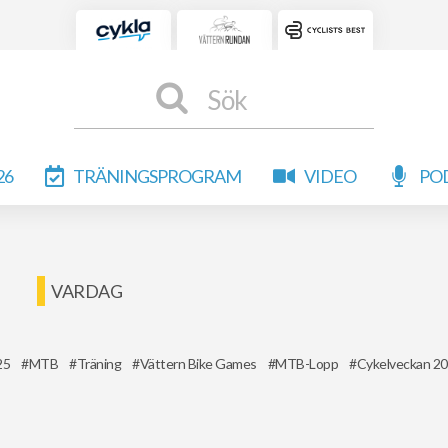
Sök
26
TRÄNINGSPROGRAM
VIDEO
PO
VARDAG
25
MTB
Träning
Vättern Bike Games
MTB-Lopp
Cykelveckan 2