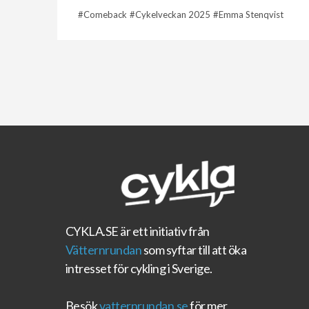
Comeback
Cykelveckan 2025
Emma Stenqvist
CYKLA.SE
är ett initiativ från
Vätternrundan
som syftar till att öka
intresset för cykling i Sverige.
Besök
vatternrundan.se
för mer