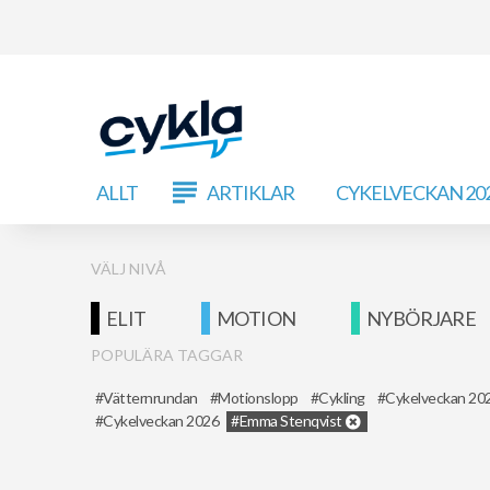
ALLT
ARTIKLAR
CYKELVECKAN 20
VÄLJ NIVÅ
ELIT
MOTION
NYBÖRJARE
POPULÄRA TAGGAR
Vätternrundan
Motionslopp
Cykling
Cykelveckan 20
Cykelveckan 2026
Emma Stenqvist