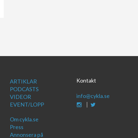
Kontakt
ARTIKLAR
PODCASTS
info@cykla.se
VIDEOR
EVENT/LOPP
Om cykla.se
Press
Annonsera på