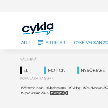
ALLT
ARTIKLAR
CYKELVECKAN 20
VÄLJ NIVÅ
ELIT
MOTION
NYBÖRJARE
POPULÄRA TAGGAR
Vätternrundan
Motionslopp
Cykling
Cykelveckan 20
Cykelveckan 2026
Design