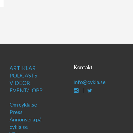
Kontakt
ARTIKLAR
PODCASTS
info@cykla.se
VIDEOR
EVENT/LOPP
Om cykla.se
Press
Annonsera på
cykla.se