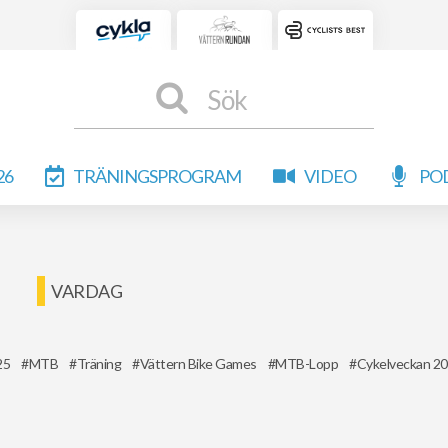
Sök
26
TRÄNINGSPROGRAM
VIDEO
PO
VARDAG
25
MTB
Träning
Vättern Bike Games
MTB-Lopp
Cykelveckan 2