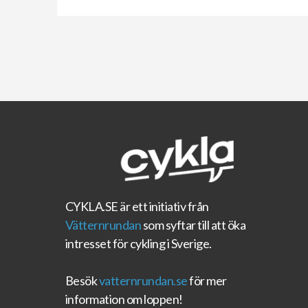
CYKLA.SE
är ett initiativ från
Vätternrundan
som syftar till att öka
intresset för cykling i Sverige.
Besök
vatternrundan.se
för mer
information om loppen!