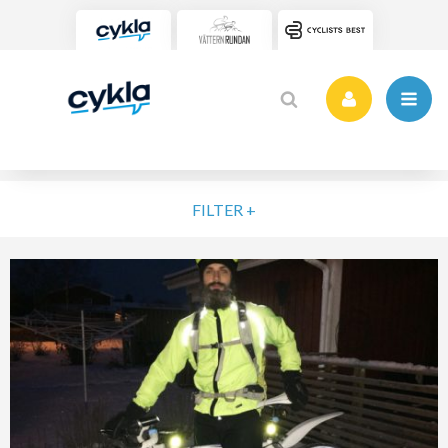
FILTER +
VÄLJ NIVÅ
ELIT
MOTION
NYBÖRJARE
VARDAG
POPULÄRA TAGGAR
SORTERA PÅ
Vätternrundan
Motionslopp
Cykling
Cykelveckan 2025
MTB
Träning
Vättern Bike Games
MTB-Lopp
RENSA FIL