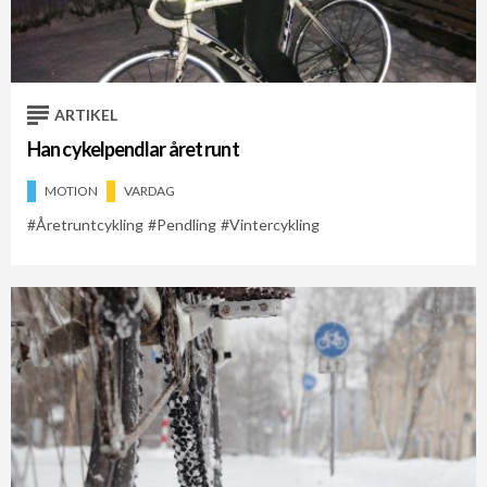
Cykelveckan 2021
Cykelveckan 2026
Åretruntcykling
ARTIKEL
Han cykelpendlar året runt
MOTION
VARDAG
Åretruntcykling
Pendling
Vintercykling