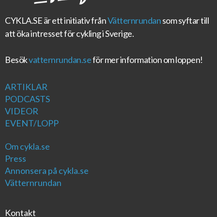
CYKLA.SE
är ett initiativ från
Vätternrundan
som syftar till
att öka intresset för cykling i Sverige.
Besök
vatternrundan.se
för mer information om loppen!
ARTIKLAR
PODCASTS
VIDEOR
EVENT/LOPP
Om cykla.se
Press
Annonsera på cykla.se
Vätternrundan
Kontakt