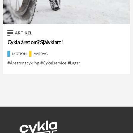
ARTIKEL
Cykla året om? Självklart!
MOTION
VARDAG
Åretruntcykling
Cykelservice
Lagar